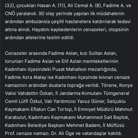
(32), çocukları Hasan A. (11), Ali Cemal A. (8), Fadime A. ve
CNÖ yaralandı. (6) olay yerinde yapılan ilk müdahalenin
ardından ambulansla çeşitli hastanelere kaldırılarak tedavi
altına alındı. Hayatını kaybedenlerin cenazeleri, otopsinin
ardından ailelerine teslim edildi.
Cenazeler arasında Fadime Aslan, kızı Sultan Aslan,
torunları Fadime Aslan ve Elif Aslan memleketlerinin
Kadınhanı ilçesindeki Pusat Mahallesi mezarlığında,
Fadime Azra Atalay ise Kadınhanı ilçesinde kılınan cenaze
namazının ardından dualarla toprağa verildi. Törene, Konya
Valisi Vahdettin Özkan, İl Jandarma Komutanı Tümgeneral
Cemil Lütfi Özkul, Vali Yardımcısı Yavuz Güner, Selçuklu
Kaymakamı Eflatun Can Tortop, İl Emniyet Müdürü Mahmut
Karabulut, Kadınhanı Kaymakamı Muhammed Sait Baytok,
Kadınhanı Belediye Başkanı Mehmet Badem, İl Müftüsü
Prof. cenaze namazı. Dr. Ali Öge ve vatandaşlar katıldı.