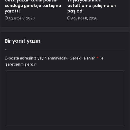
sunduğu gerekçe tartışma
asfaltlama çalışmaları
yarattı
başladı
Ağustos 8, 2026
Ağustos 8, 2026
Bir yanıt yazın
E-posta adresiniz yayınlanmayacak.
Gerekli alanlar
*
ile
işaretlenmişlerdir
Y
o
r
u
m
*