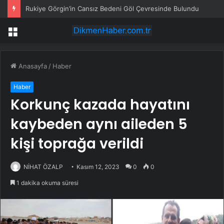
Rukiye Görgin’in Cansız Bedeni Göl Çevresinde Bulundu
Menü
Anasayfa
/
Haber
Haber
Korkunç kazada hayatını
kaybeden aynı aileden 5
kişi toprağa verildi
NİHAT ÖZALP
Kasım 12, 2023
0
0
1 dakika okuma süresi