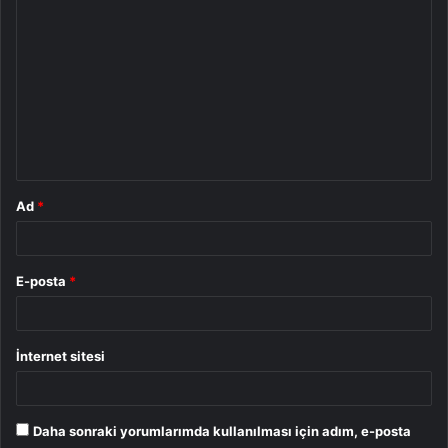
Y
o
r
u
m
*
Ad
*
E-posta
*
İnternet sitesi
Daha sonraki yorumlarımda kullanılması için adım, e-posta