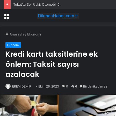
Tokat’ta Sel Riski: Otomobil Güvenli Alana Çekildi
Menü
Anasayfa
/
Ekonomi
Ekonomi
Kredi kartı taksitlerine ek
önlem: Taksit sayısı
azalacak
EREM DEMİR
Ekim 26, 2023
0
6
Bir dakikadan az