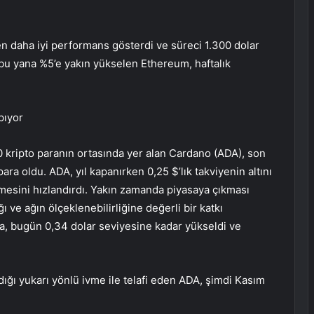
n daha iyi performans gösterdi ve süreci 1.300 dolar
u yana %5’e yakın yükselen Ethereum, haftalık
rpıyor
 10 kripto paranın ortasında yer alan Cardano (ADA), son
ara oldu. ADA, yıl kapanırken 0,25 $’lık takviyenin altını
yümesini hızlandırdı. Yakın zamanda piyasaya çıkması
ı ve ağın ölçeklenebilirliğine değerli bir katkı
 bugün 0,34 dolar seviyesine kadar yükseldi ve
ığı yukarı yönlü ivme ile telafi eden ADA, şimdi Kasım