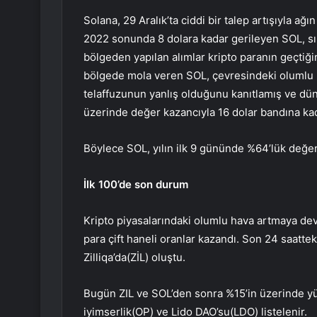
Solana, 29 Aralık’ta ciddi bir talep artışıyla ağı
2022 sonunda 8 dolara kadar gerileyen SOL, sı
bölgeden yapılan alımlar kripto paranın geçtiği
bölgede mola veren SOL, çevresindeki olumlu h
telaffuzunun yanlış olduğunu kanıtlamış ve dün
üzerinde değer kazancıyla 16 dolar bandına kad
Böylece SOL, yılın ilk 9 gününde %64’lük değerl
İlk 100’de son durum
Kripto piyasalarındaki olumlu hava artmaya deva
para çift haneli oranlar kazandı. Son 24 saatteki
Zilliqa’da
(ZİL) oluştu.
Bugün ZIL ve SOL’den sonra %15’in üzerinde y
iyimserlik
(OP) ve
Lido DAO’su
(LDO) listelenir.