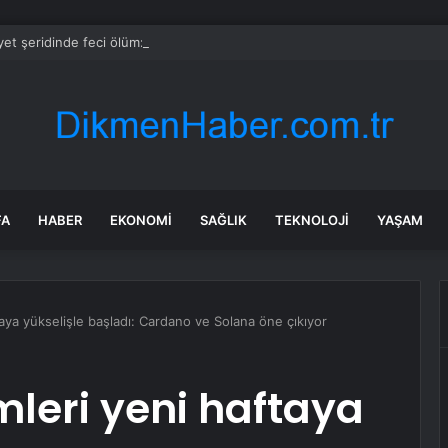
et şeridinde feci ölüm: Servis şoförüne midibüs çarptı
FA
HABER
EKONOMI
SAĞLIK
TEKNOLOJI
YAŞAM
taya yükselişle başladı: Cardano ve Solana öne çıkıyor
mleri yeni haftaya