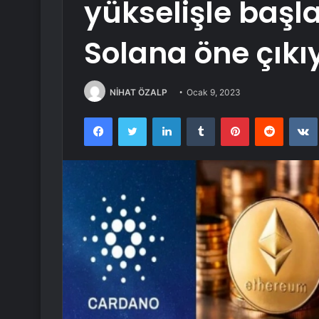
yükselişle başl
Solana öne çıkı
NİHAT ÖZALP
Ocak 9, 2023
Facebook
Twitter
LinkedIn
Tumblr
Pinterest
Reddit