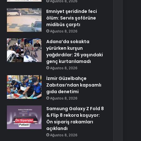
Ağustos 8, 2026
Emniyet şeridinde feci
ölüm: Servis şoförüne
midibüs çarptı
Ağustos 8, 2026
Adana’da sokakta
yürürken kurşun
yağdırdılar: 26 yaşındaki
genç kurtarılamadı
Ağustos 8, 2026
İzmir Güzelbahçe
Zabıtası’ndan kapsamlı
gıda denetimi
Ağustos 8, 2026
Samsung Galaxy Z Fold 8
& Flip 8 rekora koşuyor:
Ön sipariş rakamları
açıklandı
Ağustos 8, 2026