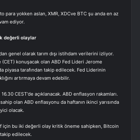
ipto para yokken
aslan
,
XMR
,
XDC
ve BTC şu anda en az
evam ediyor.
k değerli olaylar
an genel olarak tarım dışı istihdam verilerini izliyor.
’de (CET) konuşacak olan ABD Fed Lideri Jerome
a piyasa tarafından takip edilecek. Fed Liderinin
klığını artırmaya devam edebilir.
ü 16.30 CEST’de açıklanacak.
ABD enflasyon rakamları
.
e sahip olan ABD enflasyonu da haftanın ikinci yarısında
yici olacak.
f için bu iki değerli olay kritik öneme sahipken, Bitcoin
takip edilecek.