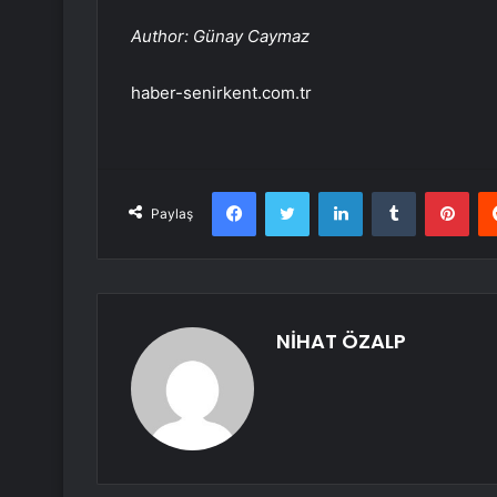
Author: Günay Caymaz
haber-senirkent.com.tr
Facebook
Twitter
LinkedIn
Tumblr
Pint
Paylaş
NİHAT ÖZALP