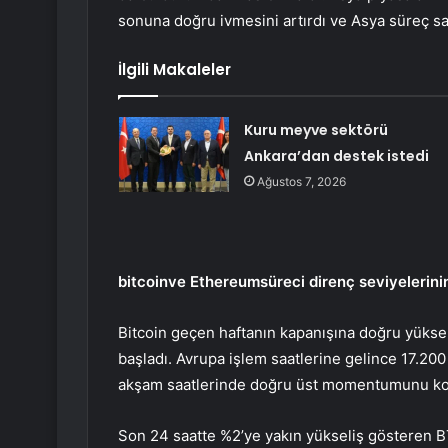
sonuna doğru ivmesini artırdı ve Asya süreç saa
İlgili Makaleler
Kuru meyve sektörü
Ankara’dan destek istedi
Ağustos 7, 2026
bitcoin
ve
Ethereum
süreci direnç seviyelerin
Bitcoin geçen haftanın kapanışına doğru yükseli
başladı. Avrupa işlem saatlerine gelince 17.200
akşam saatlerinde doğru üst momentumunu koru
Son 24 saatte %2’ye yakın yükseliş gösteren BTC