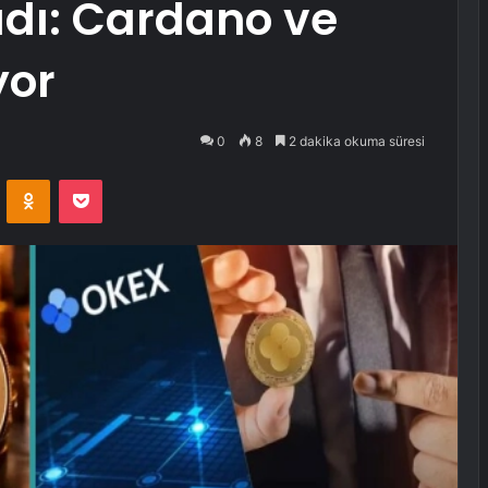
adı: Cardano ve
yor
0
8
2 dakika okuma süresi
VKontakte
Odnoklassniki
Pocket