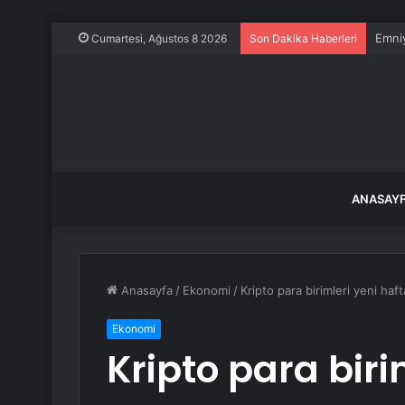
Emniy
Cumartesi, Ağustos 8 2026
Son Dakika Haberleri
ANASAY
Anasayfa
/
Ekonomi
/
Kripto para birimleri yeni haf
Ekonomi
Kripto para biri