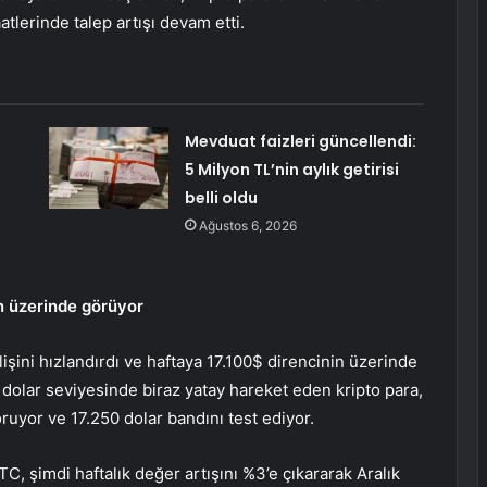
tlerinde talep artışı devam etti.
Mevduat faizleri güncellendi:
5 Milyon TL’nin aylık getirisi
belli oldu
Ağustos 6, 2026
in üzerinde görüyor
şini hızlandırdı ve haftaya 17.100$ direncinin üzerinde
 dolar seviyesinde biraz yatay hareket eden kripto para,
yor ve 17.250 dolar bandını test ediyor.
, şimdi haftalık değer artışını %3’e çıkararak Aralık