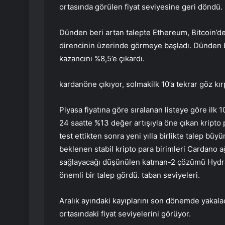
ortasında görülen fiyat seviyesine geri döndü.
Dünden beri artan talepte Ethereum, Bitcoin’de
direncinin üzerinde görmeye başladı. Dünden b
kazancını %8,5’e çıkardı.
kardan
öne çıkıyor,
solmak
ilk 10’a tekrar göz kı
Piyasa fiyatına göre sıralanan listeye göre ilk
24 saatte %13 değer artışıyla öne çıkan kripto p
test ettikten sonra yeni yılla birlikte talep bü
beklenen stabil kripto para birimleri Cardano ağ
sağlayacağı düşünülen katman-2 çözümü Hydra,
önemli bir talep gördü. taban seviyeleri.
Aralık ayındaki kayıplarını son dönemde yakalad
ortasındaki fiyat seviyelerini görüyor.