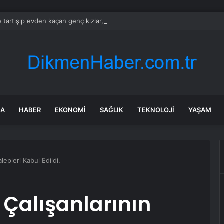
le tartışıp evden kaçan genç kızlar, bakın ne halde bulundu
FA
HABER
EKONOMI
SAĞLIK
TEKNOLOJI
YAŞAM
lepleri Kabul Edildi.
 Çalışanlarının