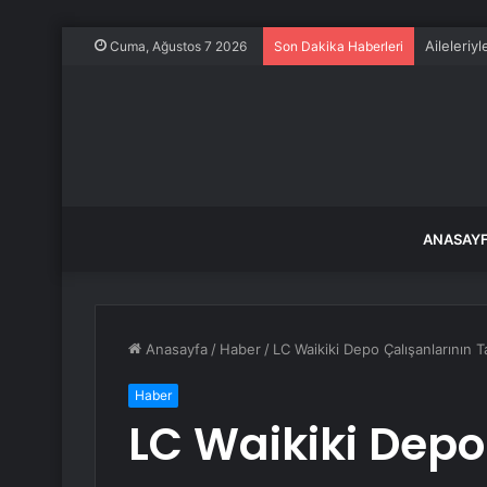
Aileleriy
Cuma, Ağustos 7 2026
Son Dakika Haberleri
ANASAY
Anasayfa
/
Haber
/
LC Waikiki Depo Çalışanlarının Ta
Haber
LC Waikiki Depo