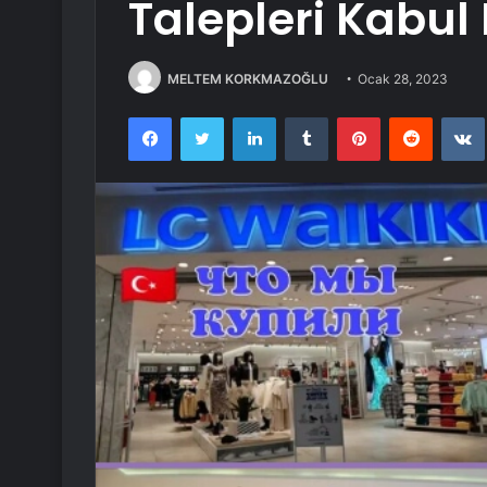
Talepleri Kabul 
MELTEM KORKMAZOĞLU
Ocak 28, 2023
Facebook
Twitter
LinkedIn
Tumblr
Pinterest
Reddit