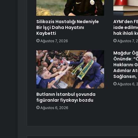
Silikozis Hastalığı Nedeniyle
AYM’den FE
Bir İşçi Daha Hayatını
iade edilm
Kaybetti
hak ihlali k
Ağustos 7, 2026
Ağustos 7, 
Mağdur Öğ
Önünde: “
Haklarını 
Adımlar Atı
Sağlansın,
Ağustos 6, 
Butlanın İstanbul şovunda
figüranlar fiyakayı bozdu
Ağustos 6, 2026