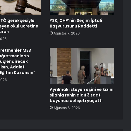
TÖ gerekçesiyle
YSK, CHP’nin Seçim İptali
eyen okul ücretine
Başvurusunu Reddetti
ararı
Ağustos 7, 2026
2026
retmenler MEB
Öğretmenlerin
Güçlendirecek
lsın, Adalet
 Eğitim Kazansın”
2026
Ayrılmak isteyen eşini ve kızını
silahla rehin aldı! 3 saat
boyunca dehşeti yaşattı
Ağustos 6, 2026