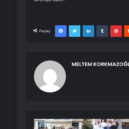
Facebook
Twitter
LinkedIn
Tumblr
Pint
Paylaş
MELTEM KORKMAZOĞ