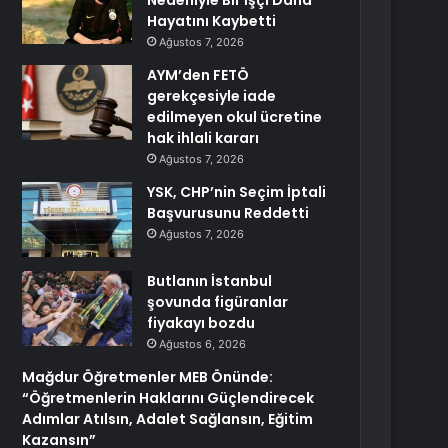
Nedeniyle Bir İşçi Daha
Hayatını Kaybetti
Ağustos 7, 2026
AYM’den FETÖ
gerekçesiyle iade
edilmeyen okul ücretine
hak ihlali kararı
Ağustos 7, 2026
YSK, CHP’nin Seçim İptali
Başvurusunu Reddetti
Ağustos 7, 2026
Butlanın İstanbul
şovunda figüranlar
fiyakayı bozdu
Ağustos 6, 2026
Mağdur Öğretmenler MEB Önünde:
“Öğretmenlerin Haklarını Güçlendirecek
Adımlar Atılsın, Adalet Sağlansın, Eğitim
Kazansın”