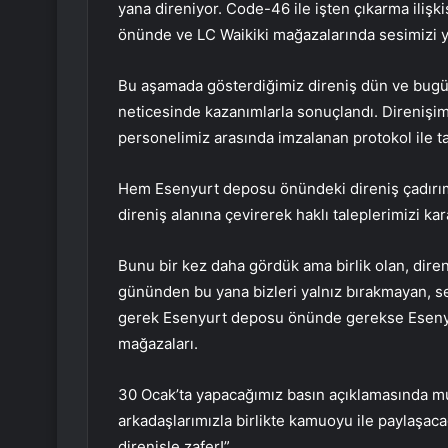
yana direniyor. Code-46 ile işten çıkarma ilişk
önünde ve LC Waikiki mağazalarında sesimizi yük
Bu aşamada gösterdiğimiz direniş dün ve bugün
neticesinde kazanımlarla sonuçlandı. Direnişimi
personelimiz arasında imzalanan protokol ile ta
Hem Esenyurt deposu önündeki direniş çadırım
direniş alanına çevirerek haklı taleplerimizi ka
Bunu bir kez daha gördük ama birlik olan, direne
gününden bu yana bizleri yalnız bırakmayan, 
gerek Esenyurt deposu önünde gerekse Esenyu
mağazaları.
30 Ocak’ta yapacağımız basın açıklamasında mut
arkadaşlarımızla birlikte kamuoyu ile paylaşacağ
direnişle zafer!”