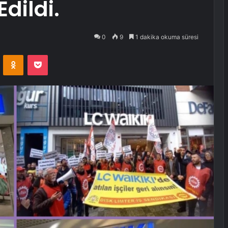
Edildi.
0
9
1 dakika okuma süresi
VKontakte
Odnoklassniki
Pocket