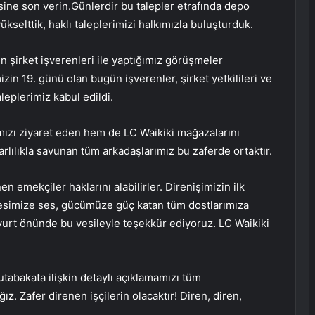
isine son verin.Günlerdir bu talepler etrafında depo
selttik, haklı taleplerimizi halkımızla buluşturduk.
 şirket işverenleri ile yaptığımız görüşmeler
zin 19. günü olan bugün işverenler, şirket yetkilileri ve
leplerimiz kabul edildi.
ızı ziyaret eden hem de LC Waikiki mağazalarını
rarlılıkla savunan tüm arkadaşlarımız bu zaferde ortaktır.
n emekçiler haklarını alabilirler. Direnişimizin ilk
sesimize ses, gücümüze güç katan tüm dostlarımıza
rt önünde bu vesileyle teşekkür ediyoruz. LC Waikiki
abakata ilişkin detaylı açıklamamızı tüm
ız. Zafer direnen işçilerin olacaktır! Diren, diren,