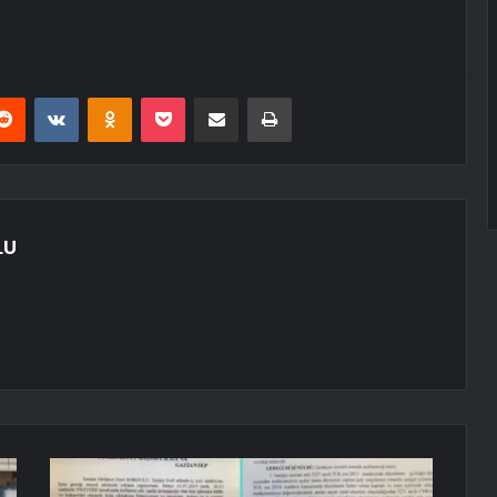
erest
Reddit
VKontakte
Odnoklassniki
Pocket
E-Posta ile paylaş
Yazdır
LU