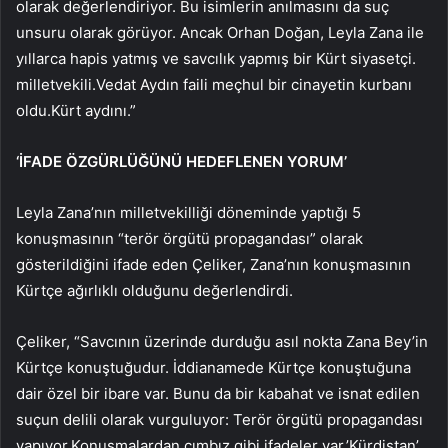
olarak değerlendiriyor. Bu isimlerin anılmasını da suç
unsuru olarak görüyor. Ancak Orhan Doğan, Leyla Zana ile
yıllarca hapis yatmış ve savcılık yapmış bir Kürt siyasetçi.
milletvekili.Vedat Aydın faili meçhul bir cinayetin kurbanı
oldu.Kürt aydını.”
‘İFADE ÖZGÜRLÜĞÜNÜ HEDEFLENEN YORUM’
Leyla Zana’nın milletvekilliği döneminde yaptığı 5
konuşmasının “terör örgütü propagandası” olarak
gösterildiğini ifade eden Çeliker, Zana’nın konuşmasının
Kürtçe ağırlıklı olduğunu değerlendirdi.
Çeliker, “Savcının üzerinde durduğu asıl nokta Zana Bey’in
Kürtçe konuştuğudur. İddianamede Kürtçe konuştuğuna
dair özel bir ibare var. Bunu da bir kabahat ve isnat edilen
suçun delili olarak vurguluyor: Terör örgütü propagandası
yapıyor.Konuşmalardan cımbız gibi ifadeler var.’Kürdistan’,