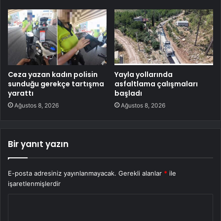
Ceza yazan kadın polisin
Yayla yollarında
sunduğu gerekçe tartışma
asfaltlama çalışmaları
yarattı
başladı
Ağustos 8, 2026
Ağustos 8, 2026
Bir yanıt yazın
E-posta adresiniz yayınlanmayacak.
Gerekli alanlar
*
ile
işaretlenmişlerdir
Y
o