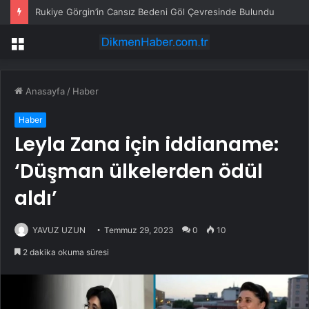
Rukiye Görgin’in Cansız Bedeni Göl Çevresinde Bulundu
Menü
Anasayfa
/
Haber
Haber
Leyla Zana için iddianame:
‘Düşman ülkelerden ödül
aldı’
YAVUZ UZUN
Temmuz 29, 2023
0
10
2 dakika okuma süresi