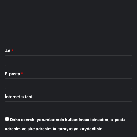
r
u
m
*
Ad
*
E-posta
*
İnternet sitesi
Daha sonraki yorumlarımda kullanılması için adım, e-posta
adresim ve site adresim bu tarayıcıya kaydedilsin.