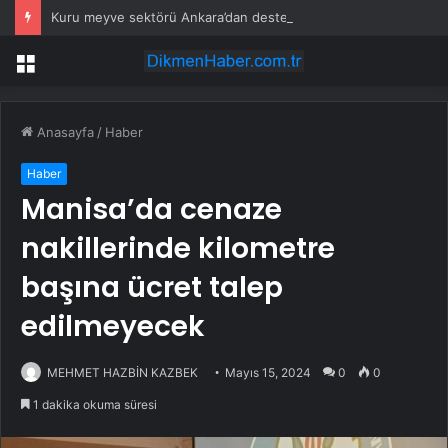
Kuru meyve sektörü Ankara’dan destek istedi
Menü
Anasayfa
/
Haber
Haber
Manisa’da cenaze
nakillerinde kilometre
başına ücret talep
edilmeyecek
MEHMET HAZBİN KAZBEK
Mayıs 15, 2024
0
0
1 dakika okuma süresi