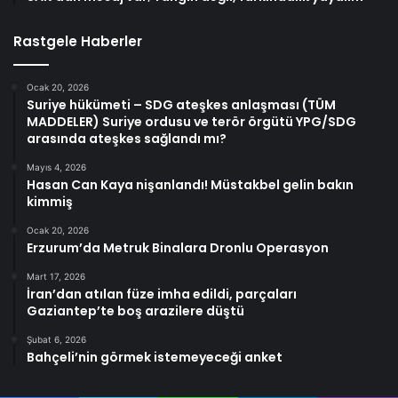
Rastgele Haberler
Ocak 20, 2026
Suriye hükümeti – SDG ateşkes anlaşması (TÜM
MADDELER) Suriye ordusu ve terör örgütü YPG/SDG
arasında ateşkes sağlandı mı?
Mayıs 4, 2026
Hasan Can Kaya nişanlandı! Müstakbel gelin bakın
kimmiş
Ocak 20, 2026
Erzurum’da Metruk Binalara Dronlu Operasyon
Mart 17, 2026
İran’dan atılan füze imha edildi, parçaları
Gaziantep’te boş arazilere düştü
Şubat 6, 2026
Bahçeli’nin görmek istemeyeceği anket