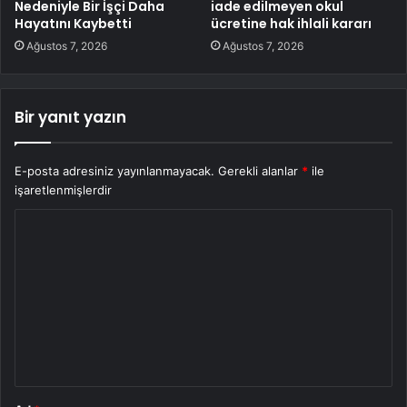
Nedeniyle Bir İşçi Daha
iade edilmeyen okul
Hayatını Kaybetti
ücretine hak ihlali kararı
Ağustos 7, 2026
Ağustos 7, 2026
Bir yanıt yazın
E-posta adresiniz yayınlanmayacak.
Gerekli alanlar
*
ile
işaretlenmişlerdir
Y
o
r
u
m
*