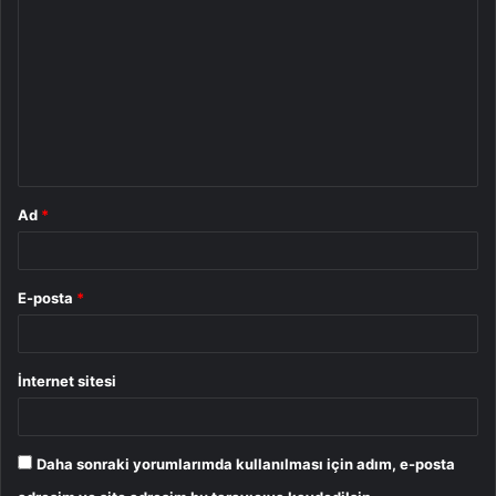
o
r
u
m
*
Ad
*
E-posta
*
İnternet sitesi
Daha sonraki yorumlarımda kullanılması için adım, e-posta