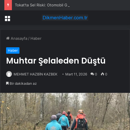
Tokat’ta Sel Riski: Otomobil Güvenli Alana Çekildi
Menü
Anasayfa
/
Haber
Haber
Muhtar Şelaleden Düştü
MEHMET HAZBİN KAZBEK
Mart 11, 2026
0
0
Bir dakikadan az