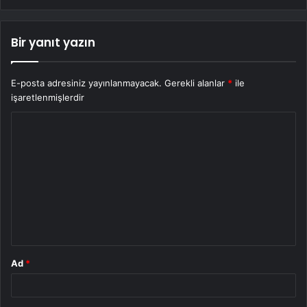
Bir yanıt yazın
E-posta adresiniz yayınlanmayacak.
Gerekli alanlar
*
ile
işaretlenmişlerdir
Y
o
r
u
m
*
Ad
*