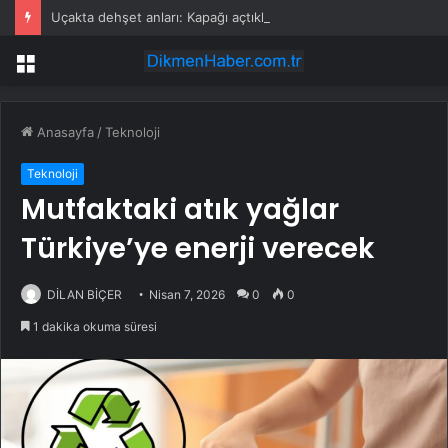
Uçakta dehşet anları: Kapağı açtıklarında gördüklerine inanamadılar
Menü
Anasayfa
/
Teknoloji
Teknoloji
Mutfaktaki atık yağlar
Türkiye’ye enerji verecek
DİLAN BİÇER
Nisan 7, 2026
0
0
1 dakika okuma süresi