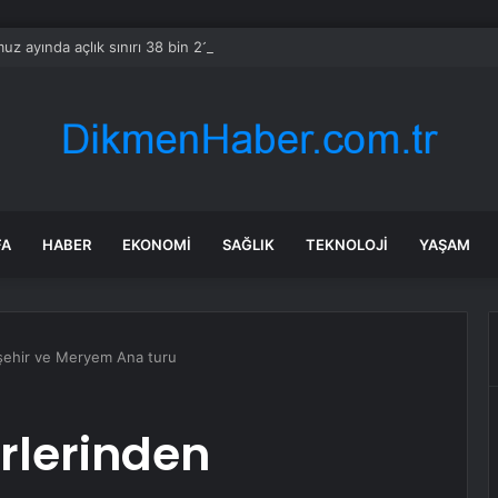
z ayında açlık sınırı 38 bin 216 liraya, yoksulluk sınırı 117 bin 336 liraya
FA
HABER
EKONOMI
SAĞLIK
TEKNOLOJI
YAŞAM
şehir ve Meryem Ana turu
rlerinden