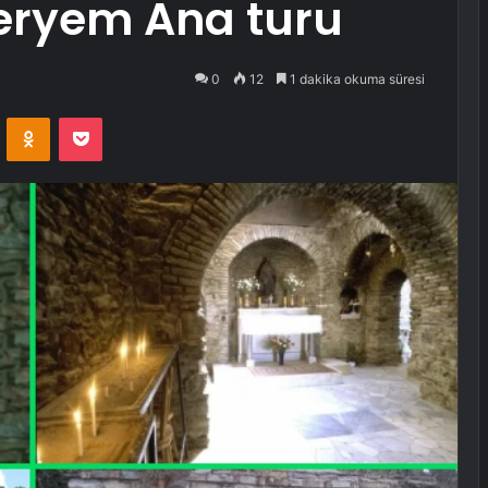
eryem Ana turu
0
12
1 dakika okuma süresi
VKontakte
Odnoklassniki
Pocket