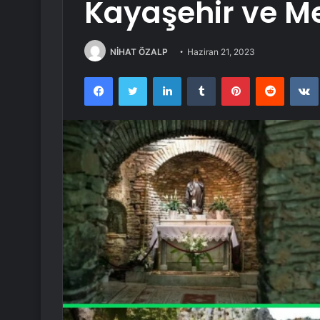
Kayaşehir ve M
NİHAT ÖZALP
Haziran 21, 2023
Facebook
Twitter
LinkedIn
Tumblr
Pinterest
Reddit