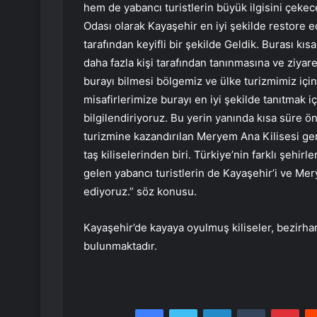
hem de yabancı turistlerin büyük ilgisini çeke
Odası olarak Kayaşehir en iyi şekilde restore e
tarafından keyifli bir şekilde Geldik. Burası kı
daha fazla kişi tarafından tanınmasına ve ziya
burayı bilmesi bölgemiz ve ülke turizmimiz içi
misafirlerimize burayı en iyi şekilde tanıtmak i
bilgilendiriyoruz. Bu yerin yanında kısa süre 
turizmine kazandırılan Meryem Ana Kilisesi ge
taş kiliselerinden biri. Türkiye’nin farklı şehir
gelen yabancı turistlerin de Kayaşehir’i ve Mer
ediyoruz.” söz konusu.
Kayaşehir’de kayaya oyulmuş kiliseler, bezirhane
bulunmaktadır.
Facebook
Twitter
LinkedIn
Tumblr
Pint