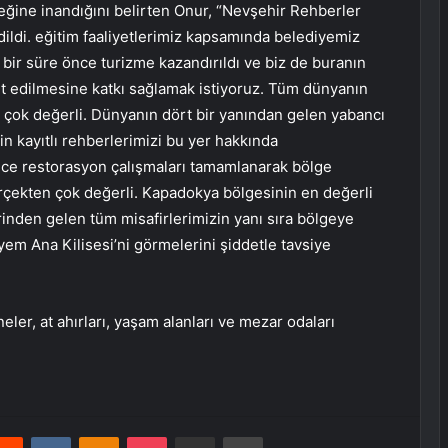
ceğine inandığını belirten Onur, “Nevşehir Rehberler
dildi. eğitim faaliyetlerimiz kapsamında belediyemiz
sa bir süre önce turizme kazandırıldı ve biz de buranın
ret edilmesine katkı sağlamak istiyoruz. Tüm dünyanın
n çok değerli. Dünyanın dört bir yanından gelen yabancı
çin kayıtlı rehberlerimizi bu yer hakkında
önce restorasyon çalışmaları tamamlanarak bölge
rçekten çok değerli. Kapadokya bölgesinin en değerli
lerinden gelen tüm misafirlerimizin yanı sıra bölgeye
yem Ana Kilisesi’ni görmelerini şiddetle tavsiye
ler, at ahırları, yaşam alanları ve mezar odaları
erest
Reddit
VKontakte
Odnoklassniki
Pocket
E-Posta ile paylaş
Yazdır