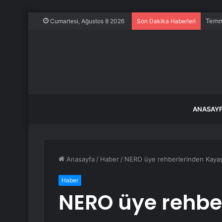
Temmu
Cumartesi, Ağustos 8 2026
Son Dakika Haberleri
ANASAY
Anasayfa
/
Haber
/
NERO üye rehberlerinden Kaya
Haber
NERO üye rehbe