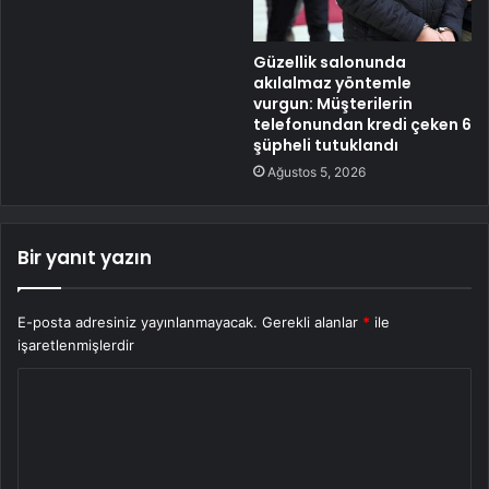
Güzellik salonunda
akılalmaz yöntemle
vurgun: Müşterilerin
telefonundan kredi çeken 6
şüpheli tutuklandı
Ağustos 5, 2026
Bir yanıt yazın
E-posta adresiniz yayınlanmayacak.
Gerekli alanlar
*
ile
işaretlenmişlerdir
Y
o
r
u