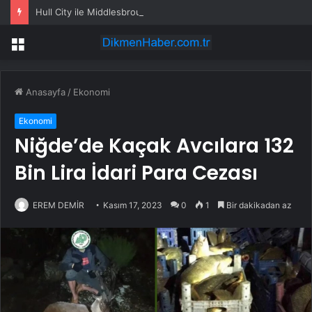
Hull City ile Middlesbrough Play-Off Finalinde
Menü
Anasayfa
/
Ekonomi
Ekonomi
Niğde’de Kaçak Avcılara 132
Bin Lira İdari Para Cezası
EREM DEMİR
Kasım 17, 2023
0
1
Bir dakikadan az