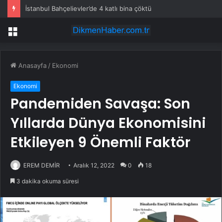
İstanbul Bahçelievler’de 4 katlı bina çöktü
Menü
Anasayfa
/
Ekonomi
Ekonomi
Pandemiden Savaşa: Son
Yıllarda Dünya Ekonomisini
Etkileyen 9 Önemli Faktör
EREM DEMİR
Aralık 12, 2022
0
18
3 dakika okuma süresi