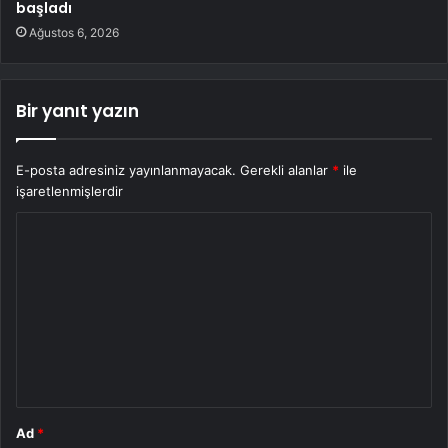
başladı
Ağustos 6, 2026
Bir yanıt yazın
E-posta adresiniz yayınlanmayacak.
Gerekli alanlar
*
ile
işaretlenmişlerdir
Y
o
r
u
m
*
Ad
*