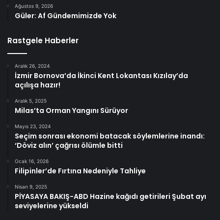
Ağustos 9, 2026
Güler: Af Gündemimizde Yok
Rastgele Haberler
Aralık 26, 2024
İzmir Bornova’da İkinci Kent Lokantası Kızılay’da
açılışa hazır!
Aralık 5, 2025
Milas’ta Orman Yangını Sürüyor
Mayıs 23, 2024
Seçim sonrası ekonomi batacak söylemlerine inandı:
‘Döviz alın’ çağrısı ölümle bitti
Ocak 16, 2026
Filipinler’de Fırtına Nedeniyle Tahliye
Nisan 9, 2025
PİYASAYA BAKIŞ-ABD Hazine kağıdı getirileri Şubat ayı
seviyelerine yükseldi