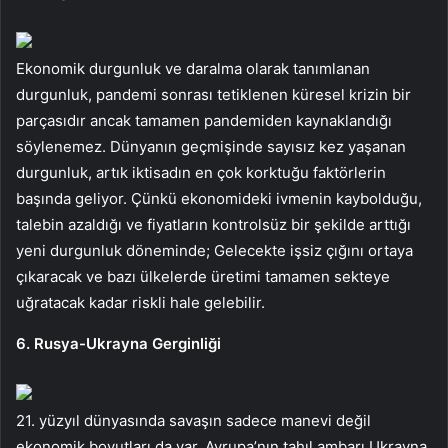
Ekonomik durgunluk ve daralma olarak tanımlanan
durgunluk, pandemi sonrası tetiklenen küresel krizin bir
parçasıdır ancak tamamen pandemiden kaynaklandığı
söylenemez. Dünyanın geçmişinde sayısız kez yaşanan
durgunluk, artık iktisadın en çok korktuğu faktörlerin
başında geliyor. Çünkü ekonomideki ivmenin kaybolduğu,
talebin azaldığı ve fiyatların kontrolsüz bir şekilde arttığı
yeni durgunluk döneminde; Gelecekte işsiz çığını ortaya
çıkaracak ve bazı ülkelerde üretimi tamamen sekteye
uğratacak kadar riskli hale gelebilir.
6. Rusya-Ukrayna Gerginliği
21. yüzyıl dünyasında savaşın sadece manevi değil
ekonomik boyutları da var. Avrupa’nın tahıl ambarı Ukrayna