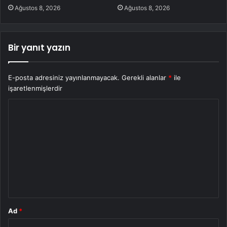
Ağustos 8, 2026
Ağustos 8, 2026
Bir yanıt yazın
E-posta adresiniz yayınlanmayacak.
Gerekli alanlar
*
ile
işaretlenmişlerdir
Y
o
r
u
m
*
Ad
*