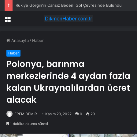
Rukiye Görgin’in Cansız Bedeni Göl Çevresinde Bulundu
Menü
Anasayfa
/
Haber
Haber
Polonya, barınma
merkezlerinde 4 aydan fazla
kalan Ukraynalılardan ücret
alacak
EREM DEMİR
Kasım 29, 2022
0
29
1 dakika okuma süresi