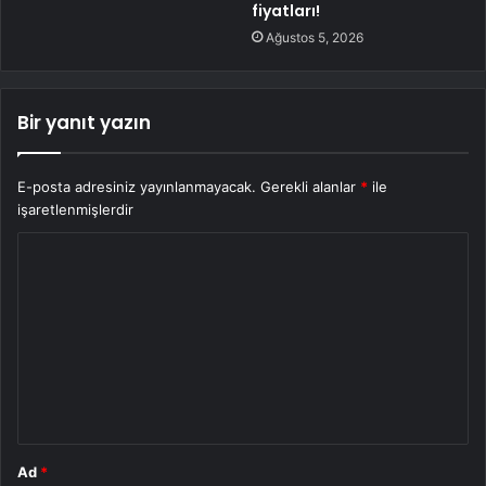
fiyatları!
Ağustos 5, 2026
Bir yanıt yazın
E-posta adresiniz yayınlanmayacak.
Gerekli alanlar
*
ile
işaretlenmişlerdir
Y
o
r
u
m
*
Ad
*