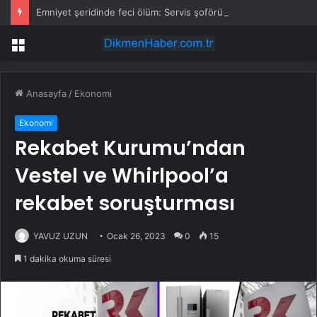
Emniyet şeridinde feci ölüm: Servis şoförüne midibüs çarptı
Menü
Anasayfa
/
Ekonomi
Ekonomi
Rekabet Kurumu’ndan
Vestel ve Whirlpool’a
rekabet soruşturması
YAVUZ UZUN
Ocak 26, 2023
0
15
1 dakika okuma süresi