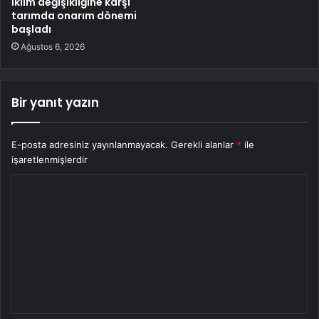
İklim değişikliğine karşı
tarımda onarım dönemi
başladı
Ağustos 6, 2026
Bir yanıt yazın
E-posta adresiniz yayınlanmayacak.
Gerekli alanlar
*
ile
işaretlenmişlerdir
Y
o
r
u
m
*