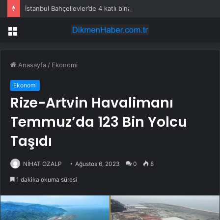
İstanbul Bahçelievler’de 4 katlı bina çöktü
Menü
Anasayfa
/
Ekonomi
Ekonomi
Rize-Artvin Havalimanı
Temmuz’da 123 Bin Yolcu
Taşıdı
NİHAT ÖZALP
Ağustos 6, 2023
0
8
1 dakika okuma süresi