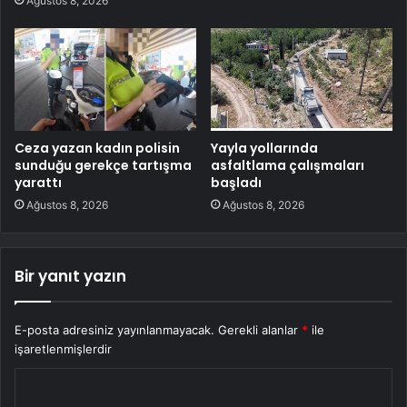
Ağustos 8, 2026
Ceza yazan kadın polisin
Yayla yollarında
sunduğu gerekçe tartışma
asfaltlama çalışmaları
yarattı
başladı
Ağustos 8, 2026
Ağustos 8, 2026
Bir yanıt yazın
E-posta adresiniz yayınlanmayacak.
Gerekli alanlar
*
ile
işaretlenmişlerdir
Y