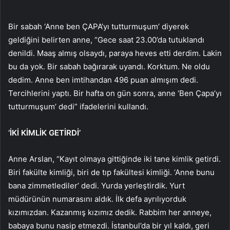
Bir sabah ‘Anne ben ÇAPA’yı tutturmuşum’ diyerek
geldiğini belirten anne, “Gece saat 23.00’da tutuklandı
denildi. Maaş almış olsaydı, paraya heves etti derdim. Lakin
bu da yok. Bir sabah bağırarak uyandı. Korktum. Ne oldu
dedim. Anne ben imtihandan 496 puan almışım dedi.
Tercihlerini yaptı. Bir hafta on gün sonra, anne ‘Ben Çapa’yı
tutturmuşum’ dedi” ifadelerini kullandı.
‘İKİ KİMLİK GETİRDİ’
Anne Arslan, “Kayıt olmaya gittiğinde iki tane kimlik getirdi.
Biri fakülte kimliği, biri de tıp fakültesi kimliği. ‘Anne bunu
bana zimmetlediler’ dedi. Yurda yerleştirdik. Yurt
müdürünün numarasını aldık. İlk defa ayrılıyorduk
kızımızdan. Kazanmış kızımız dedik. Rabbim her anneye,
babaya bunu nasip etmezdi. İstanbul’da bir yıl kaldı, geri