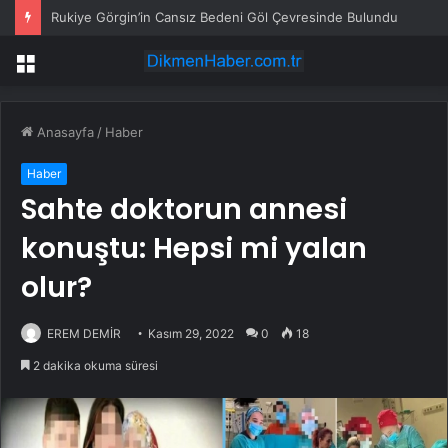
Rukiye Görgin’in Cansız Bedeni Göl Çevresinde Bulundu
Menü
Anasayfa
/
Haber
Haber
Sahte doktorun annesi
konuştu: Hepsi mi yalan
olur?
EREM DEMİR
Kasım 29, 2022
0
18
2 dakika okuma süresi