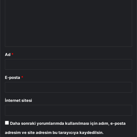
o
r
u
m
*
Ad
*
E-posta
*
İnternet sitesi
Daha sonraki yorumlarımda kullanılması için adım, e-posta
adresim ve site adresim bu tarayıcıya kaydedilsin.