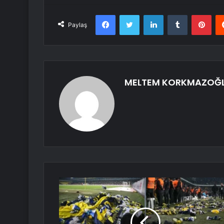
Facebook
Twitter
LinkedIn
Tumblr
Pint
Paylaş
MELTEM KORKMAZOĞ