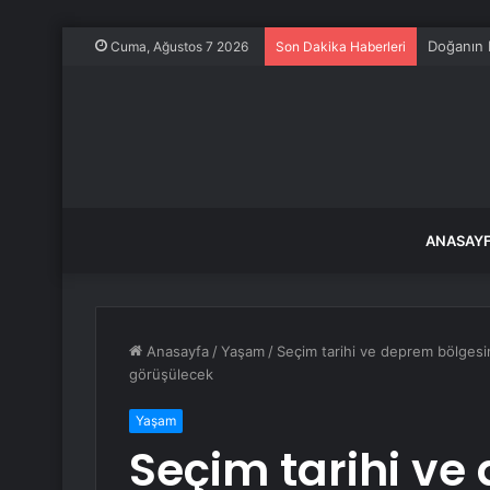
Tokat’ta 
Cuma, Ağustos 7 2026
Son Dakika Haberleri
ANASAY
Anasayfa
/
Yaşam
/
Seçim tarihi ve deprem bölgesi
görüşülecek
Yaşam
Seçim tarihi v