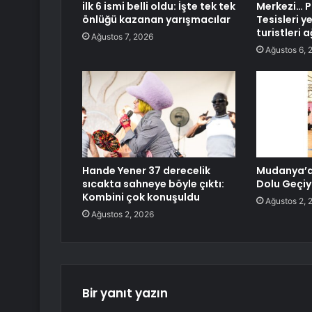
ilk 6 ismi belli oldu: İşte tek tek
Merkezi… P
önlüğü kazanan yarışmacılar
Tesisleri y
turistleri a
Ağustos 7, 2026
Ağustos 6, 
Hande Yener 37 derecelik
Mudanya’da
sıcakta sahneye böyle çıktı:
Dolu Geçiy
Kombini çok konuşuldu
Ağustos 2, 
Ağustos 2, 2026
Bir yanıt yazın