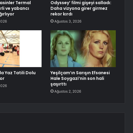
asinler Termal
Odyssey’ filmi gişeyi salladı:
erli ve yabancı
Daha vizyona girer girmez
ğırlıyor
rekor kırdı
2026
Ağustos 3, 2026
 Yaz Tatili Dolu
Yeşilçam’ın Sarışın Efsanesi
or
Hale Soygazi’nin son hali
şaşırttı
2026
Ağustos 2, 2026