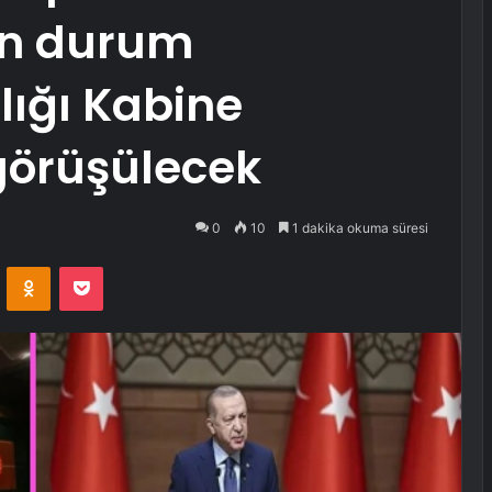
on durum
ığı Kabine
görüşülecek
0
10
1 dakika okuma süresi
VKontakte
Odnoklassniki
Pocket