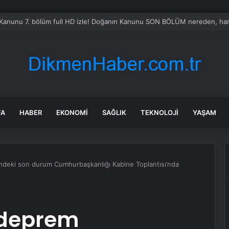
Sel Riski: Otomobil Güvenli Alana Çekildi
FA
HABER
EKONOMI
SAĞLIK
TEKNOLOJI
YAŞAM
ndeki son durum Cumhurbaşkanlığı Kabine Toplantısı’nda
e deprem