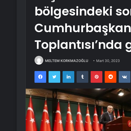
bölgesindeki s
Cumhurbaşkanl
Toplantısı’nda 
MELTEM KORKMAZOĞLU
Mart 30, 2023
Facebook
Twitter
LinkedIn
Tumblr
Pinterest
Reddit