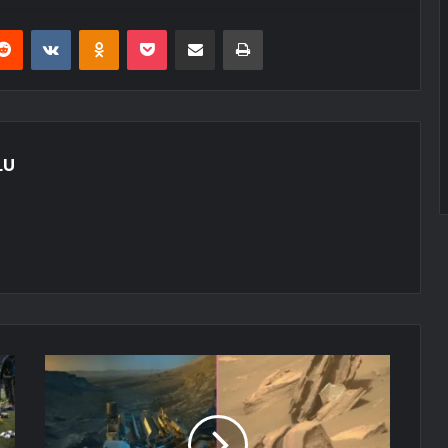
erest
Reddit
VKontakte
Odnoklassniki
Pocket
E-Posta ile paylaş
Yazdır
LU