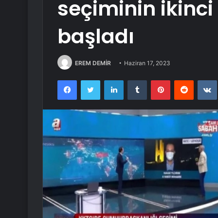
seçiminin ikinci
başladı
EREM DEMİR
Haziran 17, 2023
Facebook
Twitter
LinkedIn
Tumblr
Pinterest
Reddit