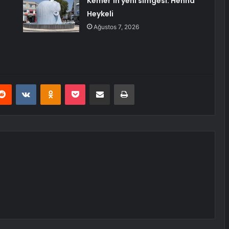
Kemer’in yeni simgesi: Henna
Heykeli
Ağustos 7, 2026
erest
Reddit
VKontakte
Odnoklassniki
Pocket
E-Posta ile paylaş
Yazdır