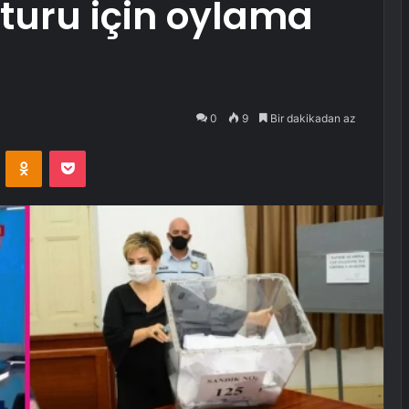
 turu için oylama
0
9
Bir dakikadan az
VKontakte
Odnoklassniki
Pocket