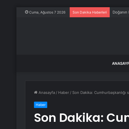
Doğanın 
Cuma, Ağustos 7 2026
Son Dakika Haberleri
ANASAY
Anasayfa
/
Haber
/
Son Dakika: Cumhurbaşkanlığı se
Haber
Son Dakika: Cu