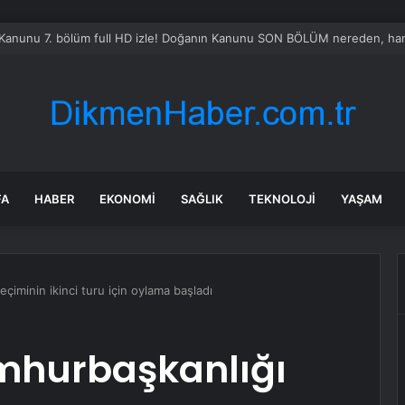
Kanunu 7. bölüm full HD izle! Doğanın Kanunu SON BÖLÜM nereden, hang
FA
HABER
EKONOMI
SAĞLIK
TEKNOLOJI
YAŞAM
çiminin ikinci turu için oylama başladı
mhurbaşkanlığı