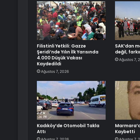
Filistinli Yetkili: Gazze
SAK’dan me
Şeridi’nde Yılın İlk Yarısında
değil, fark
4.000 Düşük Vakası
Ağustos 7, 
Kaydedildi
Ağustos 7, 2026
Kadıköy’de Otomobil Takla
Marmara’da
Attı
Kaybetti
Ağustos 7, 2026
Ağustos 7, 