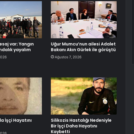
saj var; Yangın
Uğur Mumcu’nun ailesi Adalet
ındalık yayalım
Bakanı Akın Gürlek ile görüştü
2026
Ağustos 7, 2026
 İşçi Hayatını
Silikozis Hastalığı Nedeniyle
Bir İşçi Daha Hayatını
Kaybetti
2026