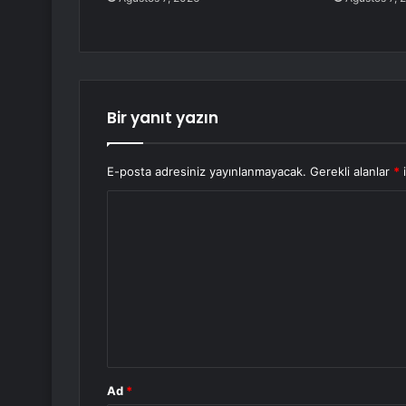
Bir yanıt yazın
E-posta adresiniz yayınlanmayacak.
Gerekli alanlar
*
i
Y
o
r
u
m
*
Ad
*