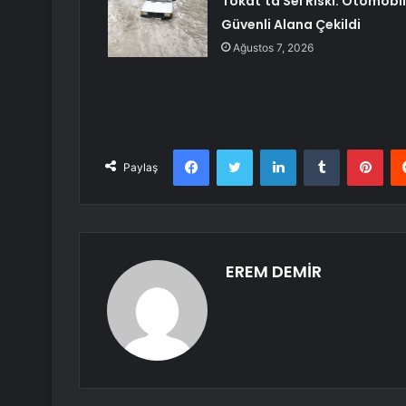
Tokat’ta Sel Riski: Otomobil
Güvenli Alana Çekildi
Ağustos 7, 2026
Facebook
Twitter
LinkedIn
Tumblr
Pint
Paylaş
EREM DEMİR