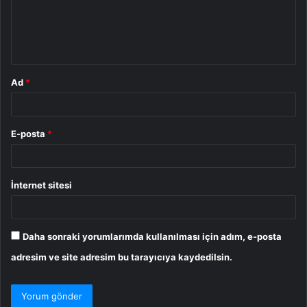
u
m
*
Ad
*
E-posta
*
İnternet sitesi
Daha sonraki yorumlarımda kullanılması için adım, e-posta
adresim ve site adresim bu tarayıcıya kaydedilsin.