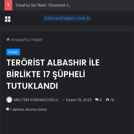
Tokat’ta Sel Riski: Otomobil Güvenli Alana Çekildi
Menü
Anasayfa
/
Haber
Haber
TERÖRİST ALBASHIR İLE
BİRLİKTE 17 ŞÜPHELİ
TUTUKLANDI
MELTEM KORKMAZOĞLU
Kasım 18, 2022
0
16
1 dakika okuma süresi