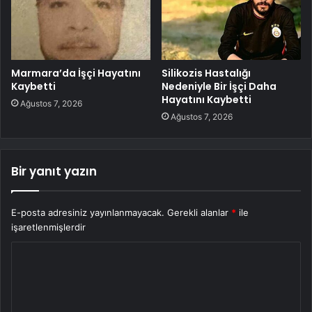
Marmara’da İşçi Hayatını
Silikozis Hastalığı
Kaybetti
Nedeniyle Bir İşçi Daha
Hayatını Kaybetti
Ağustos 7, 2026
Ağustos 7, 2026
Bir yanıt yazın
E-posta adresiniz yayınlanmayacak.
Gerekli alanlar
*
ile
işaretlenmişlerdir
Y
o
r