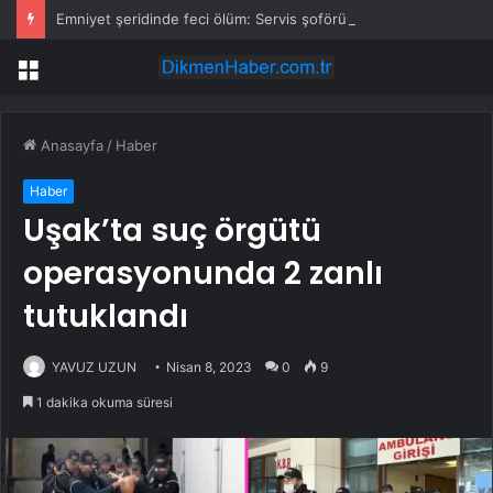
Emniyet şeridinde feci ölüm: Servis şoförüne midibüs çarptı
Menü
Anasayfa
/
Haber
Haber
Uşak’ta suç örgütü
operasyonunda 2 zanlı
tutuklandı
YAVUZ UZUN
Nisan 8, 2023
0
9
1 dakika okuma süresi