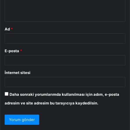
m
*
Ad
*
E-posta
*
İnternet sitesi
Daha sonraki yorumlarımda kullanılması için adım, e-posta
adresim ve site adresim bu tarayıcıya kaydedilsin.