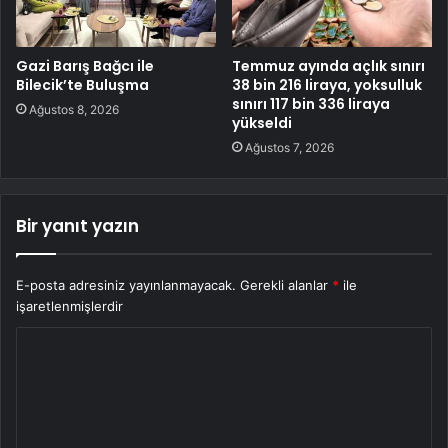
Gazi Barış Bağcı ile
Temmuz ayında açlık sınırı
Bilecik’te Buluşma
38 bin 216 liraya, yoksulluk
sınırı 117 bin 336 liraya
Ağustos 8, 2026
yükseldi
Ağustos 7, 2026
Bir yanıt yazın
E-posta adresiniz yayınlanmayacak.
Gerekli alanlar
*
ile
işaretlenmişlerdir
Y
o
r
u