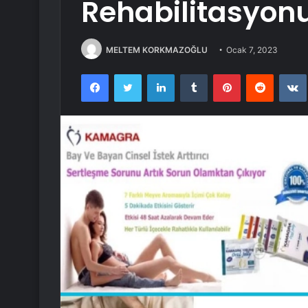
Rehabilitasyonu
MELTEM KORKMAZOĞLU
Ocak 7, 2023
Facebook
Twitter
LinkedIn
Tumblr
Pinterest
Reddit