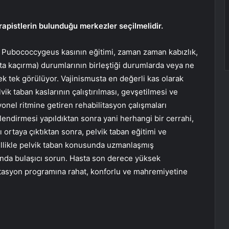
pistlerin bulunduğu merkezler seçilmelidir.
an Pubococcygeus kasının eğitimi, zaman zaman kabızlık,
aita kaçırma) durumlarının birleştiği durumlarda veya ne
tek tek görülüyor. Vajinismusta en değerli kas olarak
vik taban kaslarının çalıştırılması, gevşetilmesi ve
yonel ritmine getiren rehabilitasyon çalışmaları
rlendirmesi yapıldıktan sonra yani herhangi bir cerrahi,
ı ortaya çıktıktan sonra, pelvik taban eğitimi ve
ellikle pelvik taban konusunda uzmanlaşmış
planda bulaşıcı sorun. Hasta son derece yüksek
ilitasyon programına rahat, konforlu ve mahremiyetine