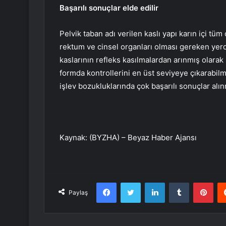
Başarılı sonuçlar elde edilir
Pelvik taban adı verilen kaslı yapı karın içi t
rektum ve cinsel organları olması gereken yerde
kaslarının refleks kasılmalardan arınmış olarak
formda kontrollerini en üst seviyeye çıkarabil
işlev bozukluklarında çok başarılı sonuçlar alın
Kaynak: (BYZHA) – Beyaz Haber Ajansı
Facebook
Twitter
LinkedIn
Tumblr
Pint
Paylaş