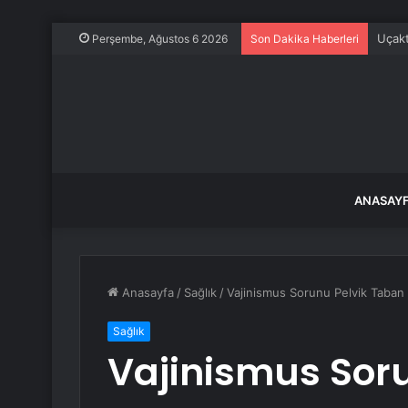
Uçakt
Perşembe, Ağustos 6 2026
Son Dakika Haberleri
ANASAY
Anasayfa
/
Sağlık
/
Vajinismus Sorunu Pelvik Taban 
Sağlık
Vajinismus Sor