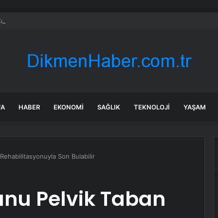
a dehşet anları: Kapağı açtıklarında gördüklerine inanamadılar
FA
HABER
EKONOMI
SAĞLIK
TEKNOLOJI
YAŞAM
Rehabilitasyonuyla Son Bulabilir
unu Pelvik Taban