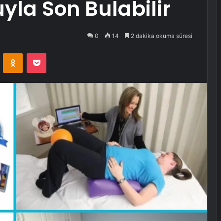
yla Son Bulabilir
0
14
2 dakika okuma süresi
VKontakte
Odnoklassniki
Pocket