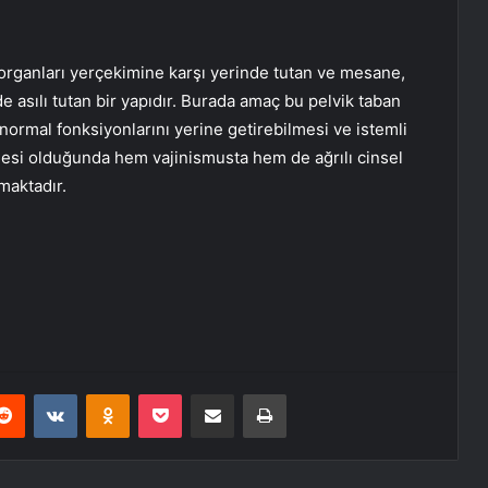
üm organları yerçekimine karşı yerinde tutan ve mesane,
 asılı tutan bir yapıdır. Burada amaç bu pelvik taban
 normal fonksiyonlarını yerine getirebilmesi ve istemli
mesi olduğunda hem vajinismusta hem de ağrılı cinsel
maktadır.
erest
Reddit
VKontakte
Odnoklassniki
Pocket
E-Posta ile paylaş
Yazdır