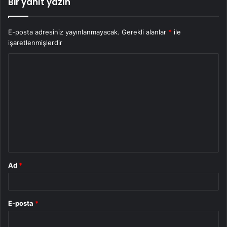
Bir yanıt yazın
E-posta adresiniz yayınlanmayacak.
Gerekli alanlar
*
ile
işaretlenmişlerdir
Y
o
r
u
m
*
Ad
*
E-posta
*