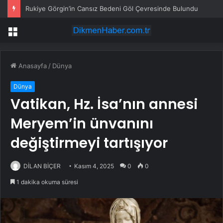
Rukiye Görgin’in Cansız Bedeni Göl Çevresinde Bulundu
Menü
Anasayfa
/
Dünya
Dünya
Vatikan, Hz. İsa’nın annesi
Meryem’in ünvanını
değiştirmeyi tartışıyor
DİLAN BİÇER
Kasım 4, 2025
0
0
1 dakika okuma süresi