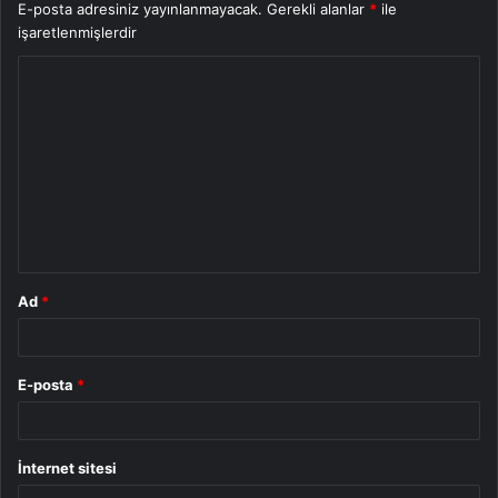
E-posta adresiniz yayınlanmayacak.
Gerekli alanlar
*
ile
işaretlenmişlerdir
Y
o
r
u
m
*
Ad
*
E-posta
*
İnternet sitesi