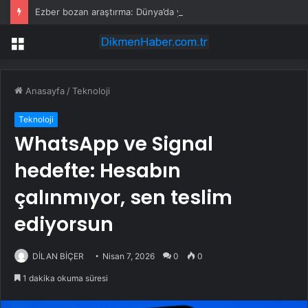
Ezber bozan araştırma: Dünya’da yaşam iki kez ortaya çıktı
Menü
Anasayfa
/
Teknoloji
Teknoloji
WhatsApp ve Signal
hedefte: Hesabın
çalınmıyor, sen teslim
ediyorsun
DİLAN BİÇER
Nisan 7, 2026
0
0
1 dakika okuma süresi