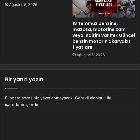
Ağustos 5, 2026
18 Temmuz benzine,
mazota, motorine zam
veya indirim var mı? Güncel
benzin motorin akaryakıt
fiyatları!
Ağustos 5, 2026
Bir yanıt yazın
E-posta adresiniz yayınlanmayacak.
Gerekli alanlar
*
ile
işaretlenmişlerdir
Y
o
r