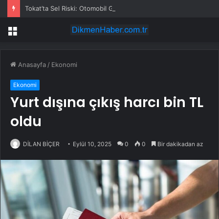
Tokat’ta Sel Riski: Otomobil Güvenli Alana Çekildi
Menü
Anasayfa
/
Ekonomi
Ekonomi
Yurt dışına çıkış harcı bin TL
oldu
DİLAN BİÇER
Eylül 10, 2025
0
0
Bir dakikadan az