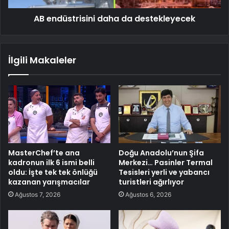
AB endüstrisini daha da destekleyecek
İlgili Makaleler
MasterChef’te ana
Doğu Anadolu’nun Şifa
kadronun ilk 6 ismi belli
Merkezi… Pasinler Termal
oldu: İşte tek tek önlüğü
Tesisleri yerli ve yabancı
kazanan yarışmacılar
turistleri ağırlıyor
Ağustos 7, 2026
Ağustos 6, 2026