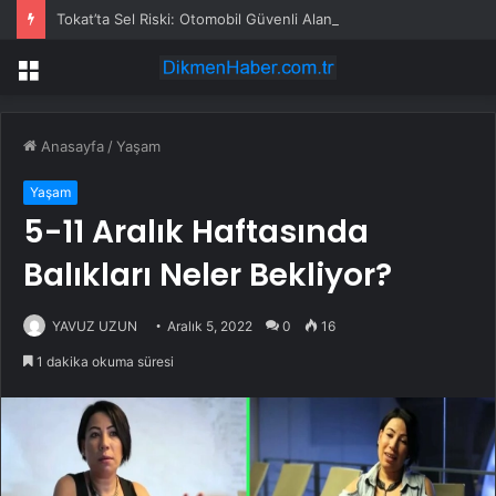
Tokat’ta Sel Riski: Otomobil Güvenli Alana Çekildi
Menü
Anasayfa
/
Yaşam
Yaşam
5-11 Aralık Haftasında
Balıkları Neler Bekliyor?
YAVUZ UZUN
Aralık 5, 2022
0
16
1 dakika okuma süresi