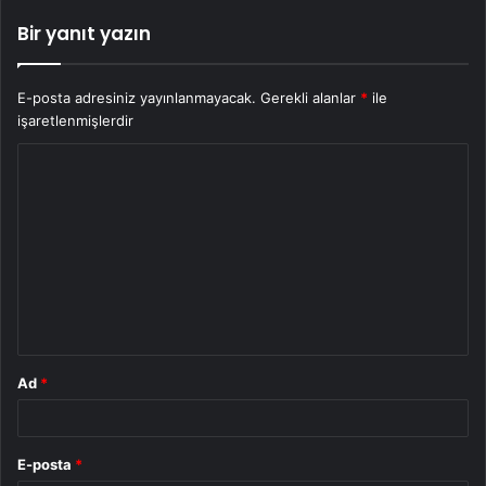
Bir yanıt yazın
E-posta adresiniz yayınlanmayacak.
Gerekli alanlar
*
ile
işaretlenmişlerdir
Y
o
r
u
m
*
Ad
*
E-posta
*