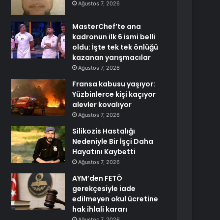
Ağustos 7, 2026
MasterChef’te ana
kadronun ilk 6 ismi belli
oldu: İşte tek tek önlüğü
kazanan yarışmacılar
Ağustos 7, 2026
Fransa kabusu yaşıyor:
Yüzbinlerce kişi kaçıyor
alevler kovalıyor
Ağustos 7, 2026
Silikozis Hastalığı
Nedeniyle Bir İşçi Daha
Hayatını Kaybetti
Ağustos 7, 2026
AYM’den FETÖ
gerekçesiyle iade
edilmeyen okul ücretine
hak ihlali kararı
Ağustos 7, 2026