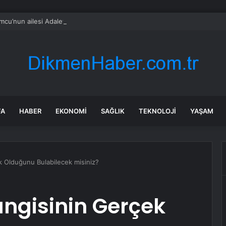
cu’nun ailesi Adalet Bakanı Akın Gürlek ile görüştü
FA
HABER
EKONOMI
SAĞLIK
TEKNOLOJI
YAŞAM
k Olduğunu Bulabilecek misiniz?
angisinin Gerçek