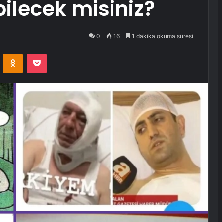
ilecek misiniz?
0
16
1 dakika okuma süresi
VKontakte
Odnoklassniki
Pocket