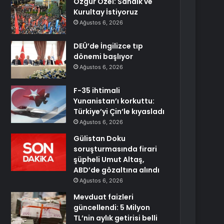
Özgür Özel: Sandık ve
Kurultay İstiyoruz
Ağustos 6, 2026
DEÜ’de İngilizce tıp
dönemi başlıyor
Ağustos 6, 2026
F-35 ihtimali
Yunanistan’ı korkuttu:
Türkiye’yi Çin’le kıyasladı
Ağustos 6, 2026
Gülistan Doku
soruşturmasında firari
şüpheli Umut Altaş,
ABD’de gözaltına alındı
Ağustos 6, 2026
Mevduat faizleri
güncellendi: 5 Milyon
TL’nin aylık getirisi belli