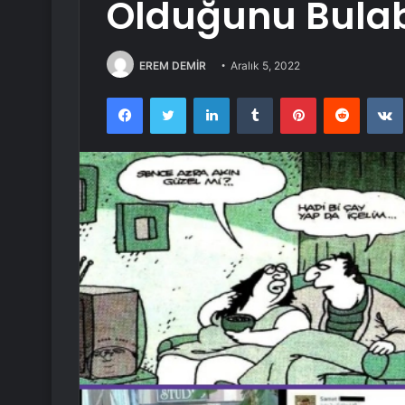
Olduğunu Bulab
EREM DEMİR
Aralık 5, 2022
Facebook
Twitter
LinkedIn
Tumblr
Pinterest
Reddit