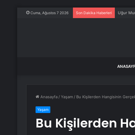
Uğur Mum
Cuma, Ağustos 7 2026
Son Dakika Haberleri
ANASAY
Anasayfa
/
Yaşam
/
Bu Kişilerden Hangisinin Gerçe
Yaşam
Bu Kişilerden H