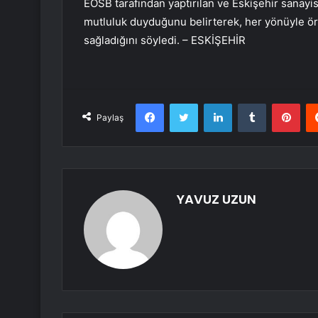
EOSB tarafından yaptırılan ve Eskişehir sanay
mutluluk duyduğunu belirterek, her yönüyle ör
sağladığını söyledi. – ESKİŞEHİR
Facebook
Twitter
LinkedIn
Tumblr
Pint
Paylaş
YAVUZ UZUN