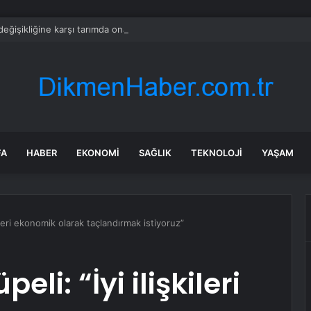
 değişikliğine karşı tarımda onarım dönemi başladı
FA
HABER
EKONOMI
SAĞLIK
TEKNOLOJI
YAŞAM
kileri ekonomik olarak taçlandırmak istiyoruz”
li: “İyi ilişkileri