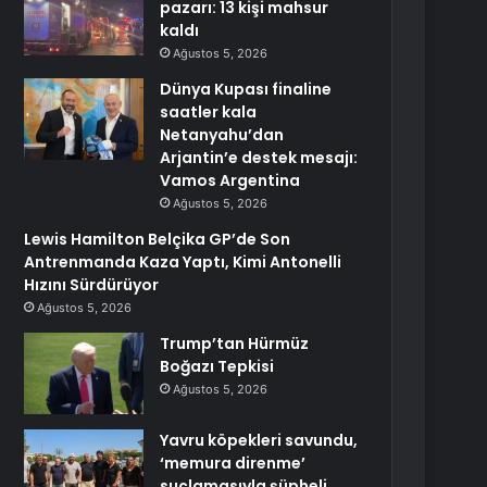
pazarı: 13 kişi mahsur
kaldı
Ağustos 5, 2026
Dünya Kupası finaline
saatler kala
Netanyahu’dan
Arjantin’e destek mesajı:
Vamos Argentina
Ağustos 5, 2026
Lewis Hamilton Belçika GP’de Son
Antrenmanda Kaza Yaptı, Kimi Antonelli
Hızını Sürdürüyor
Ağustos 5, 2026
Trump’tan Hürmüz
Boğazı Tepkisi
Ağustos 5, 2026
Yavru köpekleri savundu,
‘memura direnme’
suçlamasıyla şüpheli