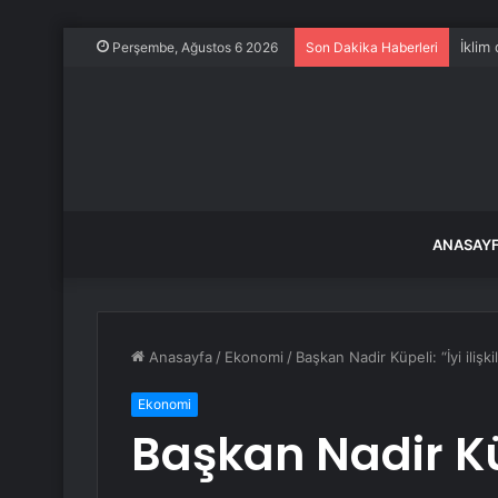
İklim
Perşembe, Ağustos 6 2026
Son Dakika Haberleri
ANASAY
Anasayfa
/
Ekonomi
/
Başkan Nadir Küpeli: “İyi iliş
Ekonomi
Başkan Nadir Küpe