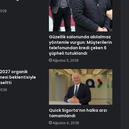
2026
Güzellik salonunda akılalmaz
yöntemle vurgun: Müşterilerin
telefonundan kredi çeken 6
şüpheli tutuklandı
Ağustos 5, 2026
n 2027 organik
esi beklentisiyle
seltti
2026
Quick Sigorta’nın halka arzı
tamamlandı
Ağustos 4, 2026