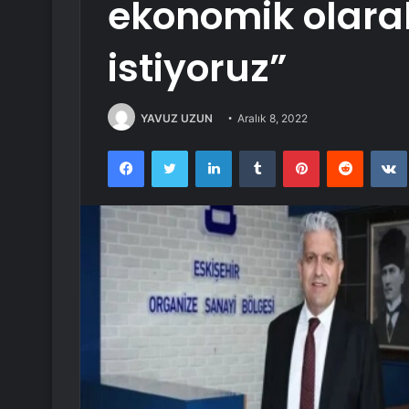
ekonomik olara
istiyoruz”
YAVUZ UZUN
Aralık 8, 2022
Facebook
Twitter
LinkedIn
Tumblr
Pinterest
Reddit