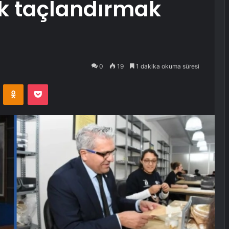
k taçlandırmak
0
19
1 dakika okuma süresi
VKontakte
Odnoklassniki
Pocket