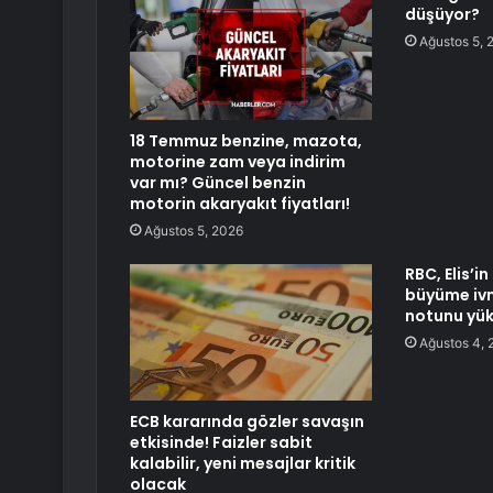
düşüyor?
Ağustos 5, 
18 Temmuz benzine, mazota,
motorine zam veya indirim
var mı? Güncel benzin
motorin akaryakıt fiyatları!
Ağustos 5, 2026
RBC, Elis’i
büyüme ivm
notunu yük
Ağustos 4, 
ECB kararında gözler savaşın
etkisinde! Faizler sabit
kalabilir, yeni mesajlar kritik
olacak