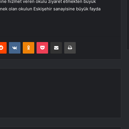
isine hizmet veren okulu ziyaret etmekten büyük
nek olan okulun Eskişehir sanayisine büyük fayda
erest
Reddit
VKontakte
Odnoklassniki
Pocket
E-Posta ile paylaş
Yazdır