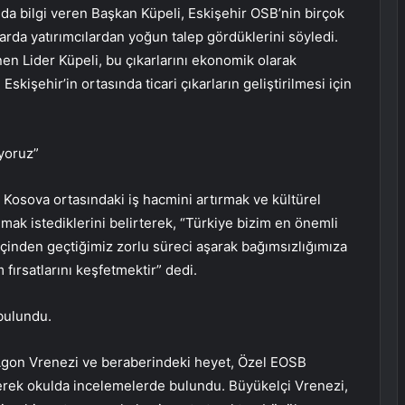
nda bilgi veren Başkan Küpeli, Eskişehir OSB’nin birçok
larda yatırımcılardan yoğun talep gördüklerini söyledi.
inen Lider Küpeli, bu çıkarlarını ekonomik olarak
skişehir’in ortasında ticari çıkarların geliştirilmesi için
iyoruz”
Kosova ortasındaki iş hacmini artırmak ve kültürel
mak istediklerini belirterek, “Türkiye bizim en önemli
içinden geçtiğimiz zorlu süreci aşarak bağımsızlığımıza
 fırsatlarını keşfetmektir” dedi.
bulundu.
 Agon Vrenezi ve beraberindeki heyet, Özel EOSB
derek okulda incelemelerde bulundu. Büyükelçi Vrenezi,