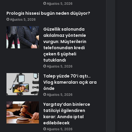
Ağustos 5, 2026
Prologis hissesi bugün neden düşüyor?
Ağustos 5, 2026
Güzellik salonunda
akılalmaz yöntemle
vurgun: Müşterilerin
telefonundan kredi
çeken 6 şüpheli
tutuklandı
Ağustos 5, 2026
Talep yüzde 70’i aştı…
Vlog kameraları açık ara
önde
Ağustos 5, 2026
Yargıtay’dan binlerce
tatilciyi ilgilendiren
karar: Anında iptal
edilebilecek
Ağustos 5, 2026