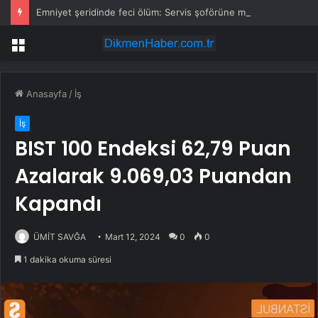
Emniyet şeridinde feci ölüm: Servis şoförüne midibüs çarptı
Menü
Anasayfa
/
İş
İş
BIST 100 Endeksi 62,79 Puan
Azalarak 9.069,03 Puandan
Kapandı
ÜMİT SAVĞA
Mart 12, 2024
0
0
1 dakika okuma süresi