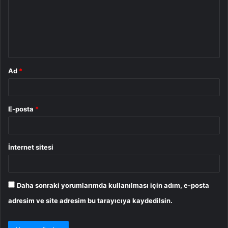
u
m
*
Ad
*
E-posta
*
İnternet sitesi
Daha sonraki yorumlarımda kullanılması için adım, e-posta
adresim ve site adresim bu tarayıcıya kaydedilsin.