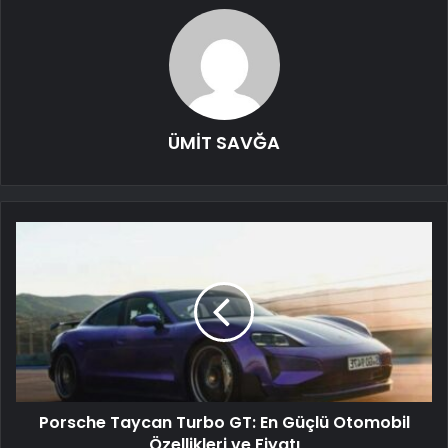
ÜMİT SAVĞA
Porsche Taycan Turbo GT: En Güçlü Otomobil
Özellikleri ve Fiyatı