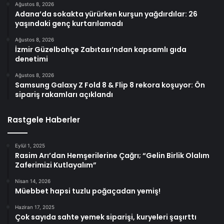
Ağustos 8, 2026
Adana’da sokakta yürürken kurşun yağdırdılar: 26
yaşındaki genç kurtarılamadı
Ağustos 8, 2026
İzmir Güzelbahçe Zabıtası’ndan kapsamlı gıda
denetimi
Ağustos 8, 2026
Samsung Galaxy Z Fold 8 & Flip 8 rekora koşuyor: Ön
sipariş rakamları açıklandı
Rastgele Haberler
Eylül 1, 2025
Rasim Arı’dan Hemşerilerine Çağrı; “Gelin Birlik Olalım
Zaferimizi Kutlayalım”
Nisan 14, 2026
Müebbet hapsi tuzlu poğaçadan yemiş!
Haziran 17, 2025
Çok sayıda sahte yemek siparişi, kuryeleri şaşırttı