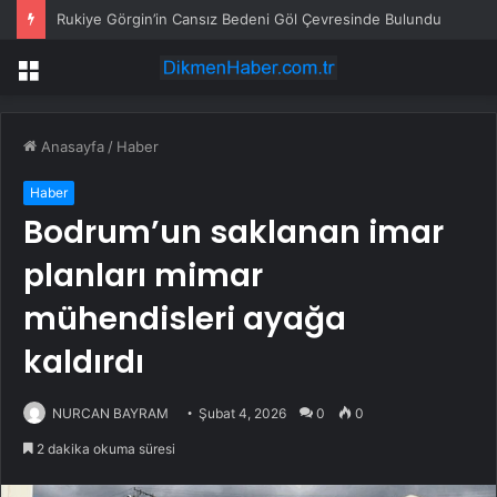
Rukiye Görgin’in Cansız Bedeni Göl Çevresinde Bulundu
Menü
Anasayfa
/
Haber
Haber
Bodrum’un saklanan imar
planları mimar
mühendisleri ayağa
kaldırdı
NURCAN BAYRAM
Şubat 4, 2026
0
0
2 dakika okuma süresi