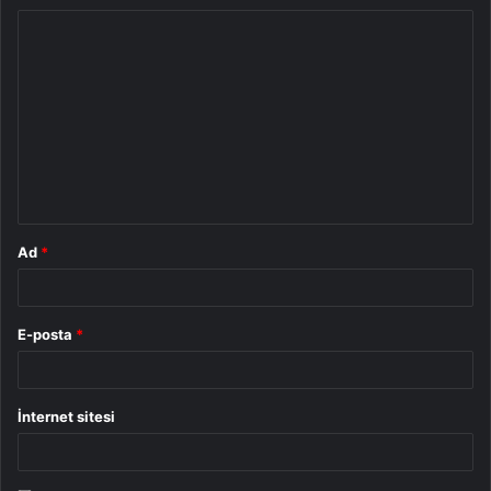
Y
o
r
u
m
*
Ad
*
E-posta
*
İnternet sitesi