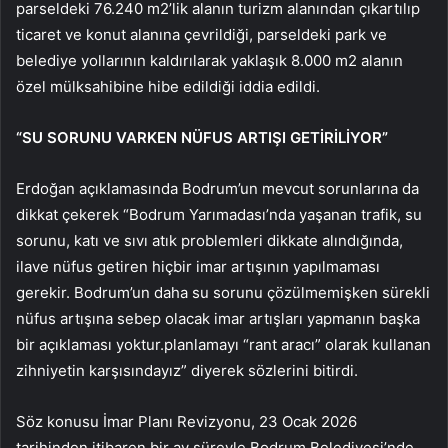
parseldeki 76.240 m2’lik alanın turizm alanından çıkartılıp
ticaret ve konut alanına çevrildiği, parseldeki park ve
belediye yollarının kaldırılarak yaklaşık 8.000 m2 alanın
özel mülksahibine hibe edildiği iddia edildi.
“SU SORUNU VARKEN NÜFUS ARTIŞI GETİRİLİYOR”
Erdoğan açıklamasında Bodrum’un mevcut sorunlarına da
dikkat çekerek “Bodrum Yarımadası’nda yaşanan trafik, su
sorunu, katı ve sıvı atık problemleri dikkate alındığında,
ilave nüfus getiren hiçbir imar artışının yapılmaması
gerekir. Bodrum’un daha su sorunu çözülmemişken sürekli
nüfus artışına sebep olacak imar artışları yapmanın başka
bir açıklaması yoktur.planlamayı “rant aracı” olarak kullanan
zihniyetin karşısındayız” diyerek sözlerini bitirdi.
Söz konusu İmar Planı Revizyonu, 23 Ocak 2026
tarihinden itibaren bir ay süreyle Bodrum Belediyesi’nde