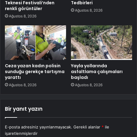
Teknesi Festivali’nden
Tedbirleri
renkli görüntüler
Ağustos 8, 2026
Ağustos 8, 2026
Ceza yazan kadın polisin
Yayla yollarında
sunduğu gerekçe tartışma
asfaltlama çalışmaları
yarattı
başladı
Ağustos 8, 2026
Ağustos 8, 2026
Bir yanıt yazın
E-posta adresiniz yayınlanmayacak.
Gerekli alanlar
*
ile
işaretlenmişlerdir