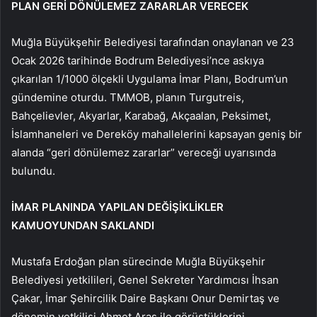
PLAN GERİ DÖNÜLEMEZ ZARARLAR VERECEK
Muğla Büyükşehir Belediyesi tarafından onaylanan ve 23
Ocak 2026 tarihinde Bodrum Belediyesi’nce askıya
çıkarılan 1/1000 ölçekli Uygulama İmar Planı, Bodrum’un
gündemine oturdu. TMMOB, planın Turgutreis,
Bahçelievler, Akyarlar, Karabağ, Akçaalan, Peksimet,
İslamhaneleri ve Dereköy mahallelerini kapsayan geniş bir
alanda “geri dönülemez zararlar” vereceği uyarısında
bulundu.
İMAR PLANINDA YAPILAN DEĞİŞİKLİKLER
KAMUOYUNDAN SAKLANDI
Mustafa Erdoğan plan sürecinde Muğla Büyükşehir
Belediyesi yetkilileri, Genel Sekreter Yardımcısı İhsan
Çakar, İmar Şehircilik Daire Başkanı Onur Demirtaş ve
dönemin yetkilisi Ahmet Aras ile görüştüklerini,