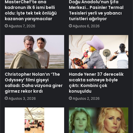
MasterChef’te ana
Doğu Anadolu’nun Şifa
kadronun ilk 6 ismi belli
Merkezi… Pasinler Termal
oldu: İşte tek tek önlüğü
Tesisleri yerli ve yabancı
kazanan yarışmacılar
turistleri ağırlıyor
Ağustos 7, 2026
Ağustos 6, 2026
Christopher Nolan’ın ‘The
Hande Yener 37 derecelik
Odyssey’ filmi gişeyi
sıcakta sahneye böyle
salladı: Daha vizyona girer
çıktı: Kombini çok
girmez rekor kırdı
konuşuldu
Ağustos 3, 2026
Ağustos 2, 2026