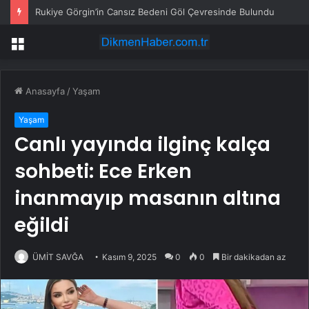
Rukiye Görgin’in Cansız Bedeni Göl Çevresinde Bulundu
Menü
Anasayfa
/
Yaşam
Yaşam
Canlı yayında ilginç kalça
sohbeti: Ece Erken
inanmayıp masanın altına
eğildi
ÜMİT SAVĞA
Kasım 9, 2025
0
0
Bir dakikadan az