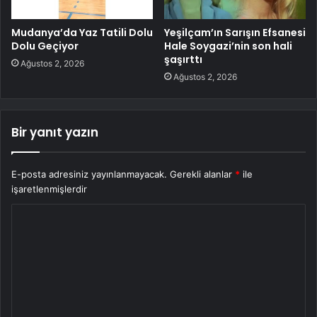
Mudanya’da Yaz Tatili Dolu
Yeşilçam’ın Sarışın Efsanesi
Dolu Geçiyor
Hale Soygazi’nin son hali
şaşırttı
Ağustos 2, 2026
Ağustos 2, 2026
Bir yanıt yazın
E-posta adresiniz yayınlanmayacak.
Gerekli alanlar
*
ile
işaretlenmişlerdir
Y
o
r
u
m