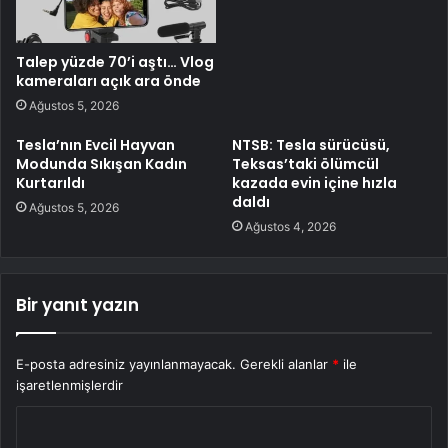
Talep yüzde 70’i aştı… Vlog
kameraları açık ara önde
Ağustos 5, 2026
Tesla’nın Evcil Hayvan
NTSB: Tesla sürücüsü,
Modunda Sıkışan Kadın
Teksas’taki ölümcül
Kurtarıldı
kazada evin içine hızla
daldı
Ağustos 5, 2026
Ağustos 4, 2026
Bir yanıt yazın
E-posta adresiniz yayınlanmayacak.
Gerekli alanlar
*
ile
işaretlenmişlerdir
Y