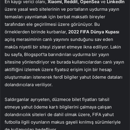
En kaygı verici olanı,
Xiaomi, Reddit, OpenSea
ve
LinkedIn
üzere yasal web sitelerinin ve portalların uydurma yayın
temasları yayınlamak için berbat maksatlı bireyler
tarafından ele geçirilmesi üzere görünüyor. Bu
örneklerden birinde kurbanlar,
2022 FIFA Dünya Kupası
açılış merasiminin canlı yayınını sunduğunu sav eden
makûs niyetli bir siteyi ziyaret etmeye ikna ediliyor. Lakin
bu sayfa, Blogspot’ta barındırılan uydurma bir yayın
sitesine yönlendiriyor ve burada kullanıcılardan canlı yayın
aktifliğini izlemek üzere fiyatsız erişim için bir hesap
oluşturmaları istenerek ferdî bilgiler yahut ödeme dataları
dolandırıcılara veriliyor.
Saldırganlar ayrıyeten, düzmece bilet fiyatları tahsil
etmeye yahut ödeme kartı bilgilerini çalmaya çalışan
dolandırıcılık siteleri de dahil olmak üzere, FIFA yahut
futbolla ilgili oyunların makus gayeli kırılmış sürümleriyle
de kullanıcıları hedefliyor.