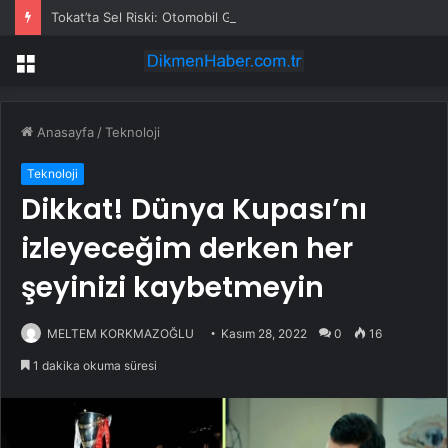
Tokat’ta Sel Riski: Otomobil Güvenli Alana Çekildi
Menü
Anasayfa
/
Teknoloji
Teknoloji
Dikkat! Dünya Kupası’nı
izleyeceğim derken her
şeyinizi kaybetmeyin
MELTEM KORKMAZOĞLU
Kasım 28, 2022
0
16
1 dakika okuma süresi