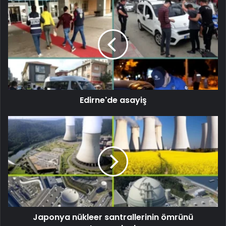
Edirne'de asayiş
Japonya nükleer santrallerinin ömrünü