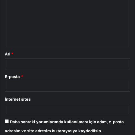
o
r
u
m
*
Ad
*
E-posta
*
İnternet sitesi
Daha sonraki yorumlarımda kullanılması için adım, e-posta
adresim ve site adresim bu tarayıcıya kaydedilsin.