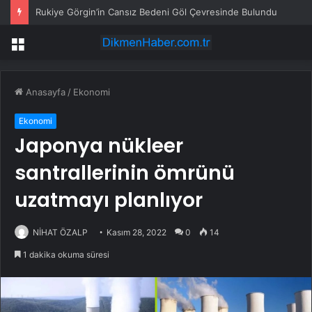
Rukiye Görgin’in Cansız Bedeni Göl Çevresinde Bulundu
Menü
Anasayfa
/
Ekonomi
Ekonomi
Japonya nükleer
santrallerinin ömrünü
uzatmayı planlıyor
NİHAT ÖZALP
Kasım 28, 2022
0
14
1 dakika okuma süresi