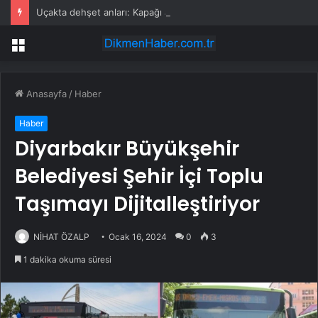
Uçakta dehşet anları: Kapağı açtıklarında gördüklerine inanamadılar
Menü
Anasayfa
/
Haber
Haber
Diyarbakır Büyükşehir
Belediyesi Şehir İçi Toplu
Taşımayı Dijitalleştiriyor
NİHAT ÖZALP
Ocak 16, 2024
0
3
1 dakika okuma süresi