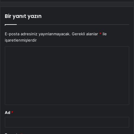
Bir yanıt yazın
E-posta adresiniz yayınlanmayacak.
Gerekli alanlar
*
ile
işaretlenmişlerdir
Y
o
r
u
m
*
Ad
*