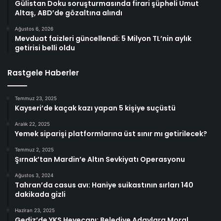
Gülistan Doku soruşturmasında firari şüpheli Umut
Altaş, ABD’de gözaltına alındı
Ağustos 6, 2026
Mevduat faizleri güncellendi: 5 Milyon TL’nin aylık
getirisi belli oldu
Rastgele Haberler
Temmuz 23, 2025
Kayseri’de kaçak kazı yapan 5 kişiye suçüstü
Aralık 22, 2025
Yemek siparişi platformlarına üst sınır mı getirilecek?
Temmuz 2, 2025
Şırnak’tan Mardin’e Altın Sevkiyatı Operasyonu
Ağustos 3, 2024
Tahran’da casus avı: Haniye suikastının sırları 140
dakikada gizli
Haziran 23, 2025
Gediz’de YKS Heyecanı: Belediye Adaylara Moral