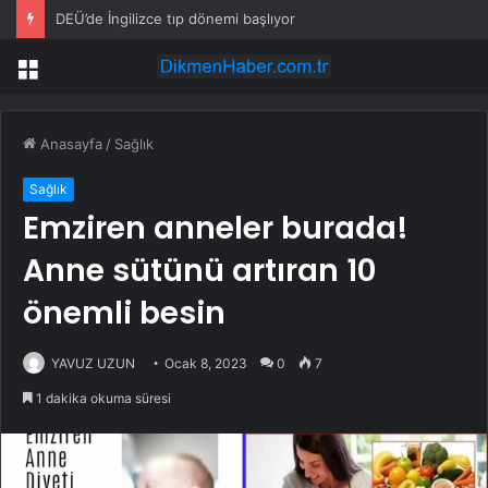
DEÜ’de İngilizce tıp dönemi başlıyor
Menü
Anasayfa
/
Sağlık
Sağlık
Emziren anneler burada!
Anne sütünü artıran 10
önemli besin
YAVUZ UZUN
Ocak 8, 2023
0
7
1 dakika okuma süresi