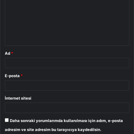
o
r
u
m
*
Ad
*
E-posta
*
İnternet sitesi
Daha sonraki yorumlarımda kullanılması için adım, e-posta
adresim ve site adresim bu tarayıcıya kaydedilsin.