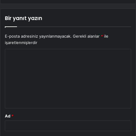
Bir yanıt yazın
E-posta adresiniz yayınlanmayacak.
Gerekli alanlar
*
ile
işaretlenmişlerdir
Y
o
r
u
m
*
Ad
*