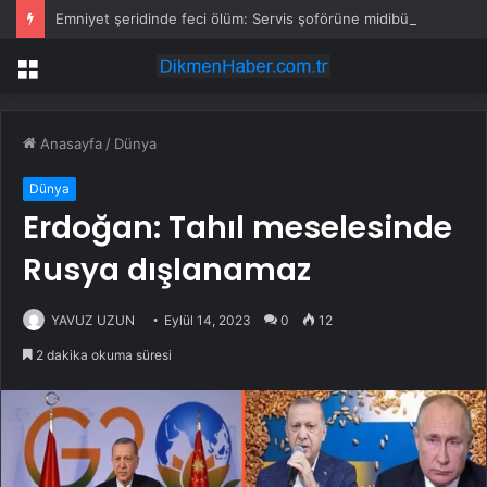
Emniyet şeridinde feci ölüm: Servis şoförüne midibüs çarptı
Menü
Anasayfa
/
Dünya
Dünya
Erdoğan: Tahıl meselesinde
Rusya dışlanamaz
YAVUZ UZUN
Eylül 14, 2023
0
12
2 dakika okuma süresi