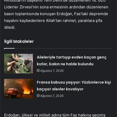
Hindistan’ın başkenti Yeni Delhi’de düzenlenen 18. G20
Liderler Zirvesi’nin sona ermesinin ardından düzenlenen
basın toplantısında konuşan Erdoğan, Fas’taki depremde
hayatını kaybedenlere Allah’tan rahmet, yaralılara şifa
diledi.
İlgili Makaleler
Aileleriyle tartışıp evden kaçan genç
kızlar, bakın ne halde bulundu
Ağustos 7, 2026
Fransa kabusu yaşıyor: Yüzbinlerce kişi
kaçıyor alevler kovalıyor
Ağustos 7, 2026
Erdoğan, ülkesi ve milleti adına tüm Fas halkına geçmiş