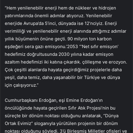
“Hem yenilenebilir enerji hem de nükleer ve hidrojen
yatırımlarında önemli adımlar atıyoruz. Yenilenebilir
enerjide Avrupa’da 5’inci, dünyada ise 12’nciyiz. Enerji
verimliliği ve yenilenebilir enerji alanında attığımız adımlar
yıllık büyümenin önüne geçti. 90 milyon ton karbon
eşdeğeri sera gazı emisyonu.’2053 “‘Net sıfır emisyon’
hedefimiz doğrultusunda 2030 yılına kadar emisyon
azaltım hedefimizi iki katına çıkardık. çölleşme ve erozyon.
Çok çeşitli alanlarda hayata geçirdiğimiz projelerle daha
yeşil, daha temiz, daha yaşanabilir bir Türkiye ve dünya
için çalışıyoruz.”
Cumhurbaşkanı Erdoğan, eşi Emine Erdoğan’ın
öncülüğünde hayata geçirilen Sıfır Atık Projesi’nin bu
süreçte bir dönüm noktası olduğunu anlatarak, “Dünya
Ortak Evimiz” sloganıyla yürütülen projenin bir dönüm
noktası olduğunu söyledi. 3’ü Birleşmiş Milletler ofisleri ve