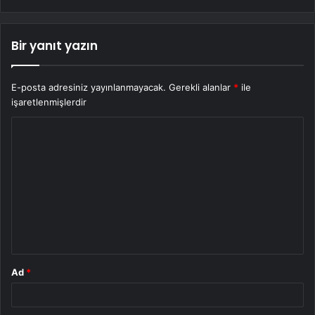
Bir yanıt yazın
E-posta adresiniz yayınlanmayacak.
Gerekli alanlar
*
ile
işaretlenmişlerdir
Y
o
r
u
m
*
Ad
*