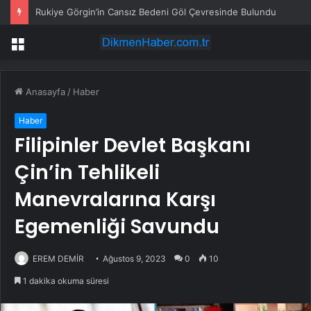
Rukiye Görgin’in Cansız Bedeni Göl Çevresinde Bulundu
Menü
Anasayfa
/
Haber
Haber
Filipinler Devlet Başkanı
Çin’in Tehlikeli
Manevralarına Karşı
Egemenliği Savundu
EREM DEMİR
Ağustos 9, 2023
0
10
1 dakika okuma süresi