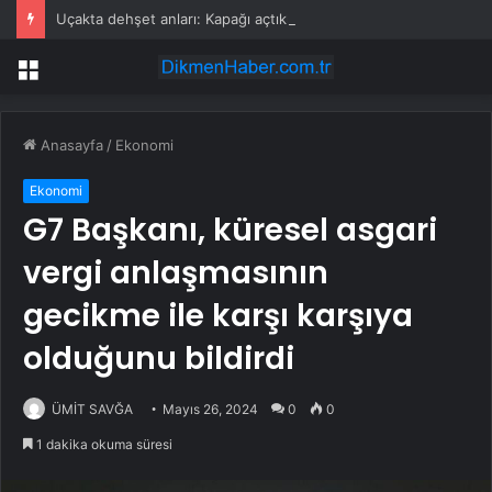
Uçakta dehşet anları: Kapağı açtıklarında gördüklerine inanamadılar
Menü
Anasayfa
/
Ekonomi
Ekonomi
G7 Başkanı, küresel asgari
vergi anlaşmasının
gecikme ile karşı karşıya
olduğunu bildirdi
ÜMİT SAVĞA
Mayıs 26, 2024
0
0
1 dakika okuma süresi