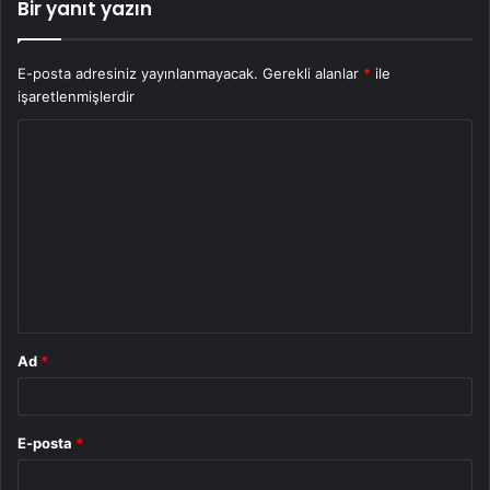
Bir yanıt yazın
E-posta adresiniz yayınlanmayacak.
Gerekli alanlar
*
ile
işaretlenmişlerdir
Y
o
r
u
m
*
Ad
*
E-posta
*