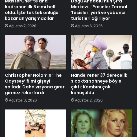
MasterChef’te ana
Doğu Anadolu’nun Şifa
kadronun ilk 6 ismi belli
Merkezi… Pasinler Termal
oldu: İşte tek tek önlüğü
Tesisleri yerli ve yabancı
kazanan yarışmacılar
turistleri ağırlıyor
Ağustos 7, 2026
Ağustos 6, 2026
Christopher Nolan’ın ‘The
Hande Yener 37 derecelik
Odyssey’ filmi gişeyi
sıcakta sahneye böyle
salladı: Daha vizyona girer
çıktı: Kombini çok
girmez rekor kırdı
konuşuldu
Ağustos 3, 2026
Ağustos 2, 2026