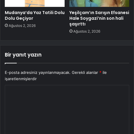
Mudanya’da Yaz Tatili Dolu
Yeşilçam’ın Sarışın Efsanesi
Dolu Geçiyor
Hale Soygazi’nin son hali
şaşırttı
Ağustos 2, 2026
Ağustos 2, 2026
Bir yanıt yazın
E-posta adresiniz yayınlanmayacak.
Gerekli alanlar
*
ile
işaretlenmişlerdir
Y
o
r
u
m