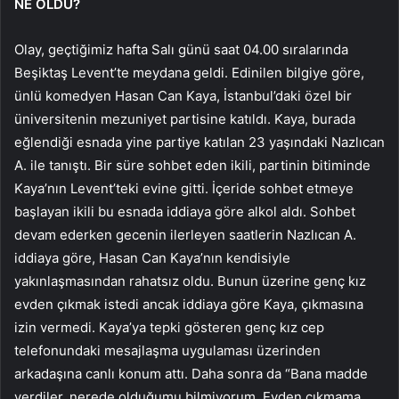
NE OLDU?
Olay, geçtiğimiz hafta Salı günü saat 04.00 sıralarında
Beşiktaş Levent’te meydana geldi. Edinilen bilgiye göre,
ünlü komedyen Hasan Can Kaya, İstanbul’daki özel bir
üniversitenin mezuniyet partisine katıldı. Kaya, burada
eğlendiği esnada yine partiye katılan 23 yaşındaki Nazlıcan
A. ile tanıştı. Bir süre sohbet eden ikili, partinin bitiminde
Kaya’nın Levent’teki evine gitti. İçeride sohbet etmeye
başlayan ikili bu esnada iddiaya göre alkol aldı. Sohbet
devam ederken gecenin ilerleyen saatlerin Nazlıcan A.
iddiaya göre, Hasan Can Kaya’nın kendisiyle
yakınlaşmasından rahatsız oldu. Bunun üzerine genç kız
evden çıkmak istedi ancak iddiaya göre Kaya, çıkmasına
izin vermedi. Kaya’ya tepki gösteren genç kız cep
telefonundaki mesajlaşma uygulaması üzerinden
arkadaşına canlı konum attı. Daha sonra da “Bana madde
verdiler, nerede olduğumu bilmiyorum. Evden çıkmama