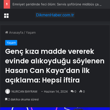
Emniyet şeridinde feci ölüm: Servis şoförüne midibüs çarptı
Menü
Anasayfa
/
Yaşam
Yaşam
Genç kıza madde vererek
evinde alıkoyduğu söylenen
Hasan Can Kaya’dan ilk
açıklama: Hepsi iftira
NURCAN BAYRAM
Haziran 14, 2024
0
0
2 dakika okuma süresi