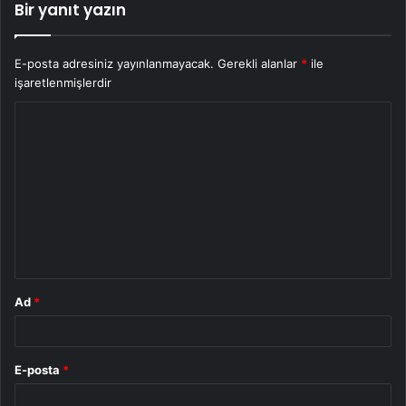
Bir yanıt yazın
E-posta adresiniz yayınlanmayacak.
Gerekli alanlar
*
ile
işaretlenmişlerdir
Y
o
r
u
m
*
Ad
*
E-posta
*