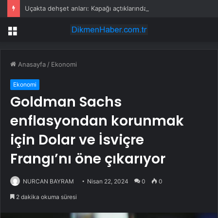
Uçakta dehşet anları: Kapağı açtıklarında gördüklerine inanamadılar
Menü
Anasayfa
/
Ekonomi
Ekonomi
Goldman Sachs
enflasyondan korunmak
için Dolar ve İsviçre
Frangı’nı öne çıkarıyor
NURCAN BAYRAM
Nisan 22, 2024
0
0
2 dakika okuma süresi