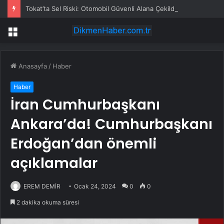
Tokat’ta Sel Riski: Otomobil Güvenli Alana Çekildi
Menü
Anasayfa
/
Haber
Haber
İran Cumhurbaşkanı
Ankara’da! Cumhurbaşkanı
Erdoğan’dan önemli
açıklamalar
EREM DEMİR
Ocak 24, 2024
0
0
2 dakika okuma süresi