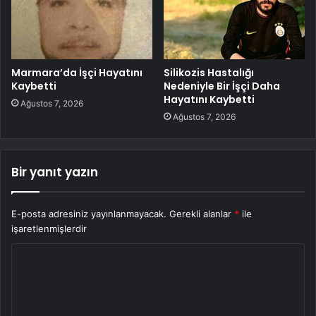
Marmara’da İşçi Hayatını
Silikozis Hastalığı
Kaybetti
Nedeniyle Bir İşçi Daha
Hayatını Kaybetti
Ağustos 7, 2026
Ağustos 7, 2026
Bir yanıt yazın
E-posta adresiniz yayınlanmayacak.
Gerekli alanlar
*
ile
işaretlenmişlerdir
Y
o
r