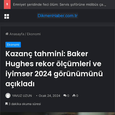
Emniyet şeridinde feci ölüm: Servis şoförüne midibüs çarptı
Menü
Anasayfa
/
Ekonomi
Ekonomi
Kazanç tahmini: Baker
Hughes rekor ölçümleri ve
iyimser 2024 görünümünü
açıkladı
YAVUZ UZUN
Ocak 24, 2024
0
0
3 dakika okuma süresi