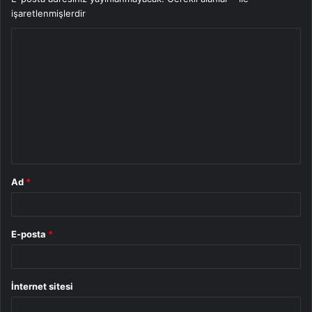
işaretlenmişlerdir
Y
o
r
u
m
*
Ad
*
E-posta
*
İnternet sitesi