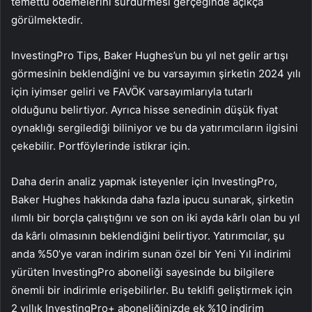
temettü ödemelerini sürdürmesi gerçeğinde açıkça
görülmektedir.
InvestingPro Tips, Baker Hughes’un bu yıl net gelir artışı
görmesinin beklendiğini ve bu varsayımın şirketin 2024 yılı
için iyimser geliri ve FAVÖK varsayımlarıyla tutarlı
olduğunu belirtiyor. Ayrıca hisse senedinin düşük fiyat
oynaklığı sergilediği biliniyor ve bu da yatırımcıların ilgisini
çekebilir. Portföylerinde istikrar için.
Daha derin analiz yapmak isteyenler için InvestingPro,
Baker Hughes hakkında daha fazla ipucu sunarak, şirketin
ılımlı bir borçla çalıştığını ve son on iki ayda kârlı olan bu yıl
da kârlı olmasının beklendiğini belirtiyor. Yatırımcılar, şu
anda %50’ye varan indirim sunan özel bir Yeni Yıl indirimi
yürüten InvestingPro aboneliği sayesinde bu bilgilere
önemli bir indirimle erişebilirler. Bu teklifi geliştirmek için
2 yıllık InvestingPro+ aboneliğinizde ek %10 indirim