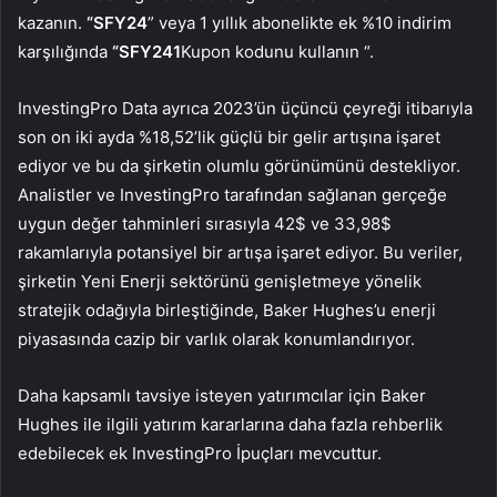
kazanın.
“SFY24
” veya 1 yıllık abonelikte ek %10 indirim
karşılığında
“SFY241
Kupon kodunu kullanın “.
InvestingPro Data ayrıca 2023’ün üçüncü çeyreği itibarıyla
son on iki ayda %18,52’lik güçlü bir gelir artışına işaret
ediyor ve bu da şirketin olumlu görünümünü destekliyor.
Analistler ve InvestingPro tarafından sağlanan gerçeğe
uygun değer tahminleri sırasıyla 42$ ve 33,98$
rakamlarıyla potansiyel bir artışa işaret ediyor. Bu veriler,
şirketin Yeni Enerji sektörünü genişletmeye yönelik
stratejik odağıyla birleştiğinde, Baker Hughes’u enerji
piyasasında cazip bir varlık olarak konumlandırıyor.
Daha kapsamlı tavsiye isteyen yatırımcılar için Baker
Hughes ile ilgili yatırım kararlarına daha fazla rehberlik
edebilecek ek InvestingPro İpuçları mevcuttur.