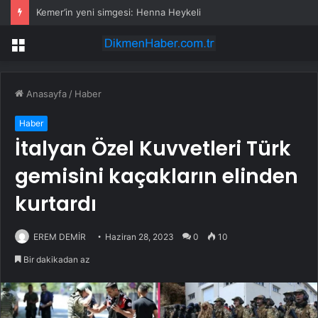
Kemer’in yeni simgesi: Henna Heykeli
Menü
Anasayfa
/
Haber
Haber
İtalyan Özel Kuvvetleri Türk
gemisini kaçakların elinden
kurtardı
EREM DEMİR
Haziran 28, 2023
0
10
Bir dakikadan az