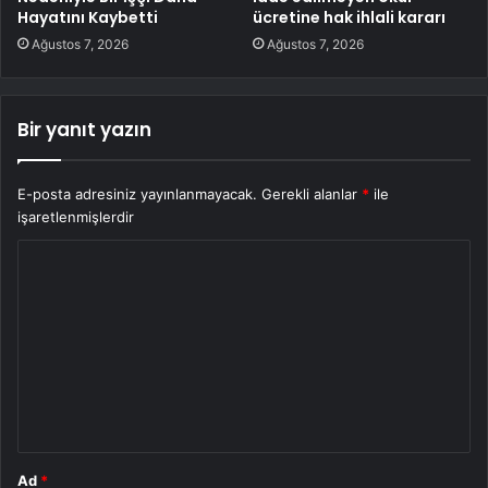
Hayatını Kaybetti
ücretine hak ihlali kararı
Ağustos 7, 2026
Ağustos 7, 2026
Bir yanıt yazın
E-posta adresiniz yayınlanmayacak.
Gerekli alanlar
*
ile
işaretlenmişlerdir
Y
o
r
u
m
*
Ad
*