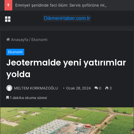
Emniyet şeridinde feci ölüm: Servis şoförüne midibüs çarptı
Menü
Anasayfa
/
Ekonomi
Ekonomi
Jeotermalde yeni yatırımlar
yolda
MELTEM KORKMAZOĞLU
Ocak 28, 2024
0
3
1 dakika okuma süresi