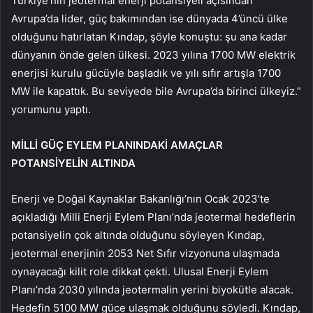
Türkiye’nin jeotermal enerji potansiyeli açısından
Avrupa’da lider, güç bakımından ise dünyada 4’üncü ülke
olduğunu hatırlatan Kındap, şöyle konuştu: şu ana kadar
dünyanın önde gelen ülkesi. 2023 yılına 1700 MW elektrik
enerjisi kurulu gücüyle başladık ve yılı sıfır artışla 1700
MW ile kapattık. Bu seviyede bile Avrupa’da birinci ülkeyiz.”
yorumunu yaptı.
MİLLİ GÜÇ EYLEM PLANINDAKİ AMAÇLAR
POTANSİYELİN ALTINDA
Enerji ve Doğal Kaynaklar Bakanlığı’nın Ocak 2023’te
açıkladığı Milli Enerji Eylem Planı’nda jeotermal hedeflerin
potansiyelin çok altında olduğunu söyleyen Kındap,
jeotermal enerjinin 2053 Net Sıfır vizyonuna ulaşmada
oynayacağı kilit role dikkat çekti. Ulusal Enerji Eylem
Planı’nda 2030 yılında jeotermalin yerini biyokütle alacak.
Hedefin 5100 MW güce ulaşmak olduğunu söyledi. Kındap,