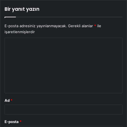
Bir yanıt yazın
E-posta adresiniz yayınlanmayacak.
Gerekli alanlar
*
ile
işaretlenmişlerdir
Y
o
r
u
m
*
Ad
*
E-posta
*