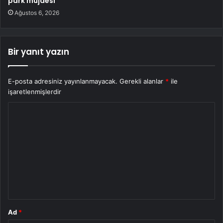
park müjdesi
Ağustos 6, 2026
Bir yanıt yazın
E-posta adresiniz yayınlanmayacak.
Gerekli alanlar
*
ile
işaretlenmişlerdir
Y
o
r
u
m
*
Ad
*