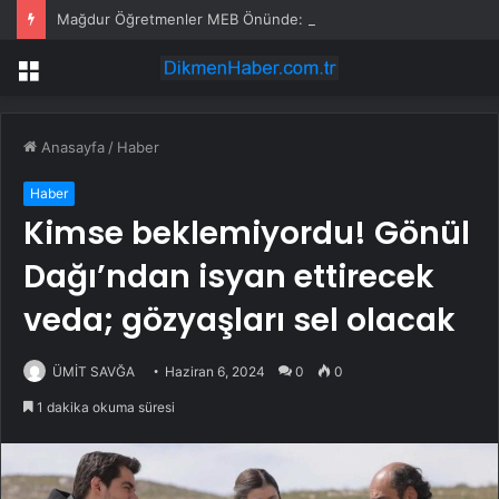
Mağdur Öğretmenler MEB Önünde: “Öğretmenlerin Haklarını Güçlendirecek Adımlar Atılsın, Adalet Sağlansın, Eğitim Kazansın”
Menü
Anasayfa
/
Haber
Haber
Kimse beklemiyordu! Gönül
Dağı’ndan isyan ettirecek
veda; gözyaşları sel olacak
ÜMİT SAVĞA
Haziran 6, 2024
0
0
1 dakika okuma süresi