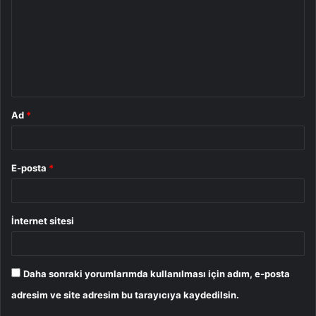
r
u
m
*
Ad
*
E-posta
*
İnternet sitesi
Daha sonraki yorumlarımda kullanılması için adım, e-posta
adresim ve site adresim bu tarayıcıya kaydedilsin.