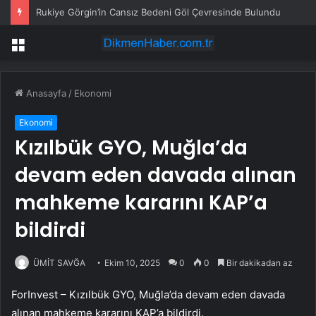
Rukiye Görgin’in Cansız Bedeni Göl Çevresinde Bulundu
Menü
Anasayfa
/
Ekonomi
Ekonomi
Kızılbük GYO, Muğla’da
devam eden davada alınan
mahkeme kararını KAP’a
bildirdi
ÜMİT SAVĞA
Ekim 10, 2025
0
0
Bir dakikadan az
ForInvest –
Kızılbük GYO
, Muğla’da devam eden davada
alınan mahkeme kararını KAP’a bildirdi.