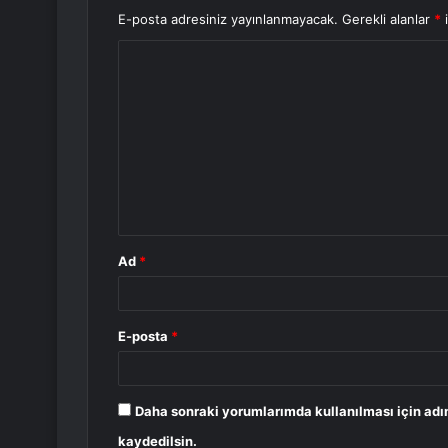
E-posta adresiniz yayınlanmayacak.
Gerekli alanlar
*
i
Y
o
r
u
m
*
Ad
*
E-posta
*
Daha sonraki yorumlarımda kullanılması için adı
kaydedilsin.