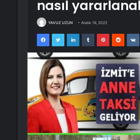
nasıl yararlana
YAVUZ UZUN
Aralık 19, 2022
Facebook
Twitter
LinkedIn
Tumblr
Pinterest
Reddit