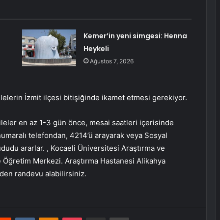
Kemer’in yeni simgesi: Henna
Heykeli
Ağustos 7, 2026
elerin İzmit ilçesi bitişiğinde ikamet etmesi gerekiyor.
eler en az 1-3 gün önce, mesai saatleri içerisinde
numaralı telefondan, 4214’ü arayarak veya Sosyal
du ararlar. , Kocaeli Üniversitesi Araştırma ve
 Öğretim Merkezi. Araştırma Hastanesi Alikahya
n randevu alabilirsiniz.
erest
Reddit
VKontakte
Odnoklassniki
Pocket
E-Posta ile paylaş
Yazdır