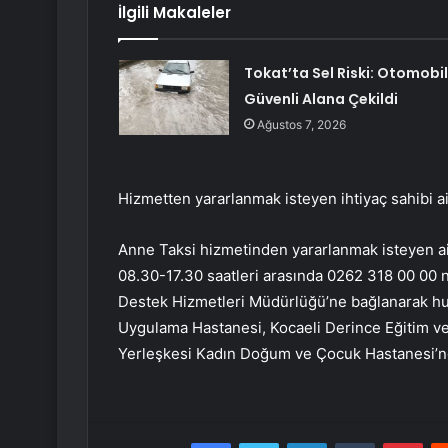
İlgili Makaleler
Tokat’ta Sel Riski: Otomobil
Güvenli Alana Çekildi
Ağustos 7, 2026
Hizmetten yararlanmak isteyen ihtiyaç sahibi ail
Anne Taksi hizmetinden yararlanmak isteyen ail
08.30-17.30 saatleri arasında 0262 318 00 00 
Destek Hizmetleri Müdürlüğü’ne bağlanarak hudu
Uygulama Hastanesi, Kocaeli Derince Eğitim ve
Yerleşkesi Kadın Doğum ve Çocuk Hastanesi’nde
Facebook
Twitter
LinkedIn
Tumblr
Pint