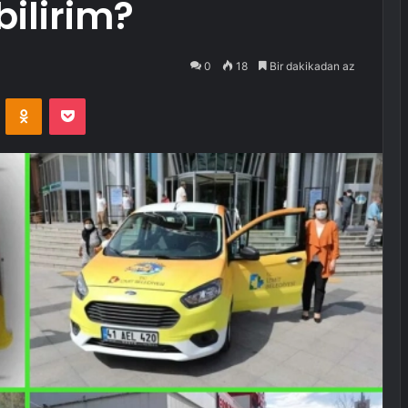
bilirim?
0
18
Bir dakikadan az
VKontakte
Odnoklassniki
Pocket