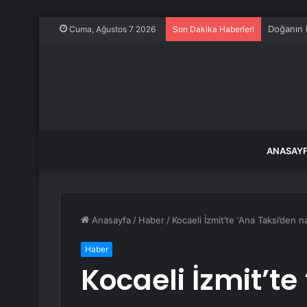
Doğanın 
Cuma, Ağustos 7 2026
Son Dakika Haberleri
ANASAY
Anasayfa
/
Haber
/
Kocaeli İzmit’te ‘Ana Taksi’den na
Haber
Kocaeli İzmit’te