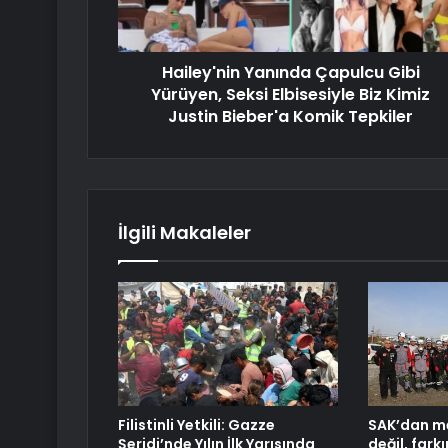
Hailey'nin Yanında Çapulcu Gibi
Yürüyen, Seksi Elbisesiyle Biz Kimiz
Justin Bieber'a Komik Tepkiler
İlgili Makaleler
Filistinli Yetkili: Gazze
SAK’dan me
Şeridi’nde Yılın İlk Yarısında
değil, fark