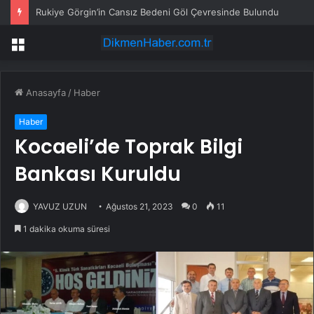
Rukiye Görgin’in Cansız Bedeni Göl Çevresinde Bulundu
Menü
Anasayfa
/
Haber
Haber
Kocaeli’de Toprak Bilgi
Bankası Kuruldu
YAVUZ UZUN
Ağustos 21, 2023
0
11
1 dakika okuma süresi