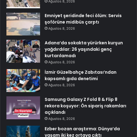
Ağustos 8, 2026
Emniyet şeridinde feci ölüm: Servis
şoförüne midibüs çarptı
Ağustos 8, 2026
Adana’da sokakta yürürken kurşun
yağdırdılar: 26 yaşındaki genç
kurtarılamadı
Ağustos 8, 2026
İzmir Güzelbahçe Zabıtası’ndan
kapsamlı gıda denetimi
Ağustos 8, 2026
Samsung Galaxy Z Fold 8 & Flip 8
rekora koşuyor: Ön sipariş rakamları
açıklandı
Ağustos 8, 2026
Ezber bozan araştırma: Dünya’da
yaşam iki kez ortaya çıktı