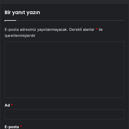
Bir yanıt yazın
E-posta adresiniz yayınlanmayacak.
Gerekli alanlar
*
ile
işaretlenmişlerdir
Y
o
r
u
m
*
Ad
*
E-posta
*