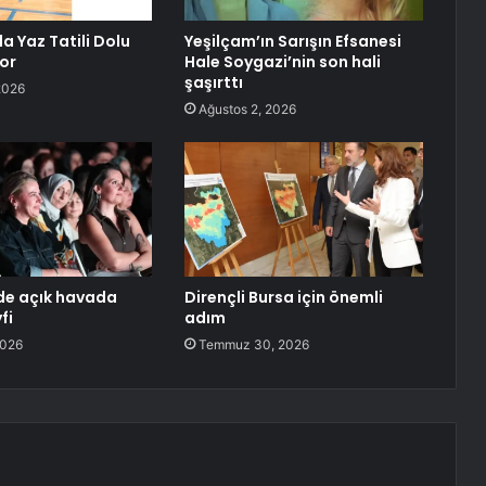
 Yaz Tatili Dolu
Yeşilçam’ın Sarışın Efsanesi
or
Hale Soygazi’nin son hali
şaşırttı
2026
Ağustos 2, 2026
’de açık havada
Dirençli Bursa için önemli
fi
adım
2026
Temmuz 30, 2026