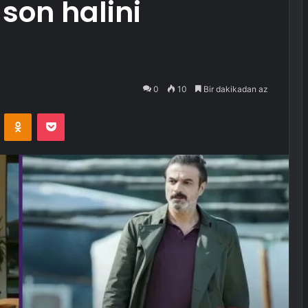
son halini
0
10
Bir dakikadan az
VKontakte
Odnoklassniki
Pocket