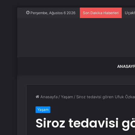
Uçakt
Perşembe, Ağustos 6 2026
Son Dakika Haberleri
ANASAY
Anasayfa
/
Yaşam
/
Siroz tedavisi gören Ufuk Özkan
Yaşam
Siroz tedavisi 