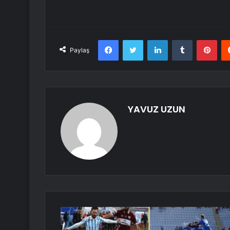
Facebook
Twitter
LinkedIn
Tumblr
Pint
Paylaş
YAVUZ UZUN