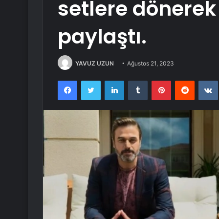
setlere dönerek 
paylaştı.
YAVUZ UZUN
Ağustos 21, 2023
Facebook
Twitter
LinkedIn
Tumblr
Pinterest
Reddit