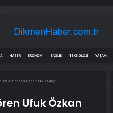
a dehşet anları: Kapağı açtıklarında gördüklerine inanamadılar
FA
HABER
EKONOMI
SAĞLIK
TEKNOLOJI
YAŞAM
 setlere dönerek son halini paylaştı.
gören Ufuk Özkan