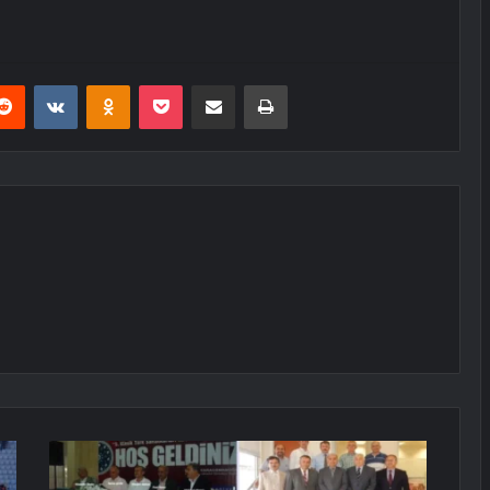
erest
Reddit
VKontakte
Odnoklassniki
Pocket
E-Posta ile paylaş
Yazdır