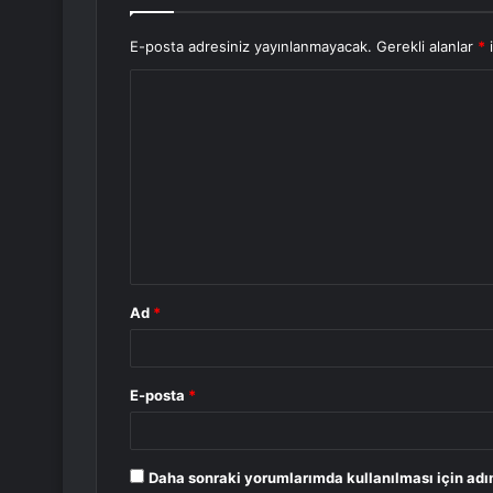
E-posta adresiniz yayınlanmayacak.
Gerekli alanlar
*
i
Y
o
r
u
m
*
Ad
*
E-posta
*
Daha sonraki yorumlarımda kullanılması için adı