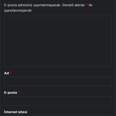
E-posta adresiniz yayınlanmayacak.
Gerekli alanlar
*
ile
işaretlenmişlerdir
Y
o
r
u
m
*
Ad
*
E-posta
*
İnternet sitesi