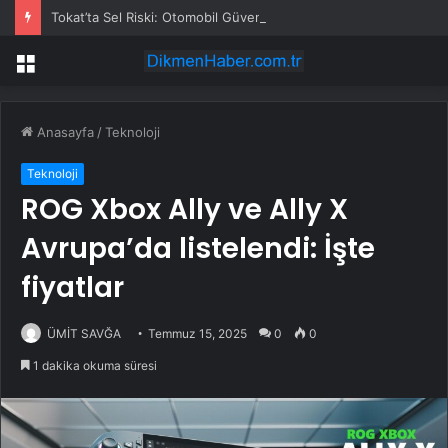
Tokat’ta Sel Riski: Otomobil Güvenli Alana Çekildi
Menü
Anasayfa
/
Teknoloji
Teknoloji
ROG Xbox Ally ve Ally X
Avrupa’da listelendi: İşte
fiyatlar
ÜMİT SAVĞA
Temmuz 15, 2025
0
0
1 dakika okuma süresi