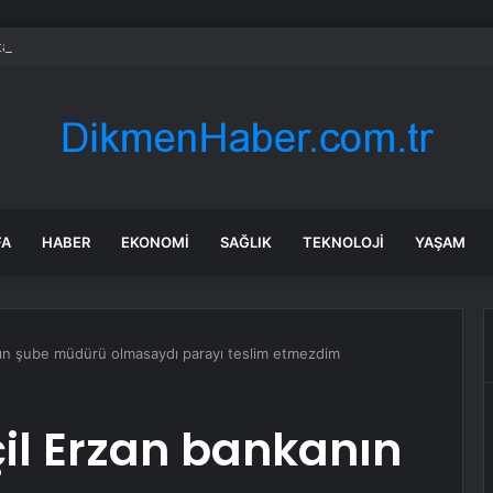
a dehşet anları: Kapağı açtıklarında gördüklerine inanamadılar
FA
HABER
EKONOMI
SAĞLIK
TEKNOLOJI
YAŞAM
nın şube müdürü olmasaydı parayı teslim etmezdim
çil Erzan bankanın