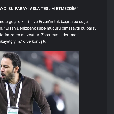
DI BU PARAYI ASLA TESLİM ETMEZDİM”
mete geçirdiklerini ve Erzan’ın tek başına bu suçu
n, “Erzan Denizbank şube müdürü olmasaydı bu parayı
elerim zaten mevcuttur. Zararımın giderilmesini
şikayetçiyim.” diye konuştu.