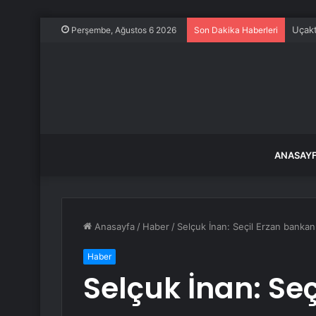
Uçakt
Perşembe, Ağustos 6 2026
Son Dakika Haberleri
ANASAY
Anasayfa
/
Haber
/
Selçuk İnan: Seçil Erzan banka
Haber
Selçuk İnan: Se