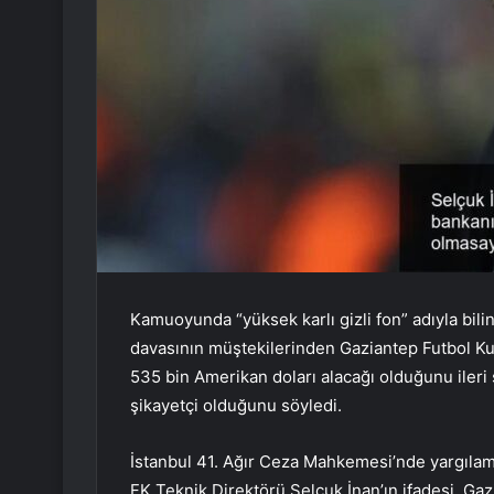
Kamuoyunda “yüksek karlı gizli fon” adıyla biline
davasının müştekilerinden Gaziantep Futbol Ku
535 bin Amerikan doları alacağı olduğunu ileri
şikayetçi olduğunu söyledi.
İstanbul 41. Ağır Ceza Mahkemesi’nde yargıla
FK Teknik Direktörü Selçuk İnan’ın ifadesi, Ga