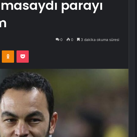
lmasaydı parayı
m
0
0
3 dakika okuma süresi
VKontakte
Odnoklassniki
Pocket