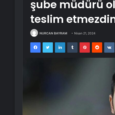
şube müdürü o
teslim etmezdi
NURCAN BAYRAM
Nisan 21, 2024
Facebook
Twitter
LinkedIn
Tumblr
Pinterest
Reddit