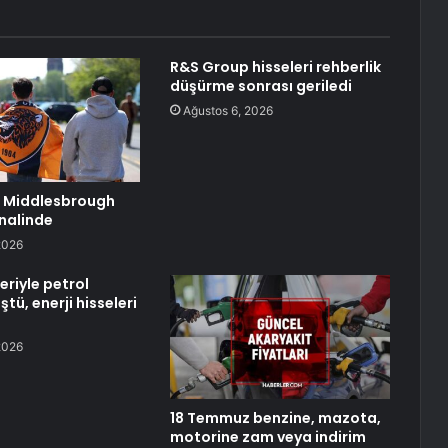
R&S Group hisseleri rehberlik
düşürme sonrası geriledi
Ağustos 6, 2026
le Middlesbrough
inalinde
2026
eriyle petrol
ştü, enerji hisseleri
2026
18 Temmuz benzine, mazota,
motorine zam veya indirim