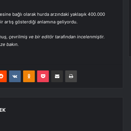
esine bağlı olarak hurda arzındaki yaklaşık 400.000
r artış gösterdiği anlamına geliyordu.
, çevrilmiş ve bir editör tarafından incelenmiştir.
üze bakın.
erest
Reddit
VKontakte
Odnoklassniki
Pocket
E-Posta ile paylaş
Yazdır
EK