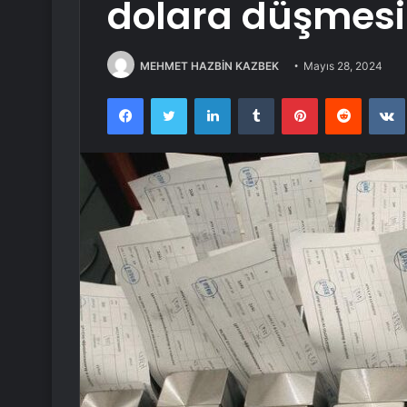
dolara düşmesin
MEHMET HAZBİN KAZBEK
Mayıs 28, 2024
Facebook
Twitter
LinkedIn
Tumblr
Pinterest
Reddit