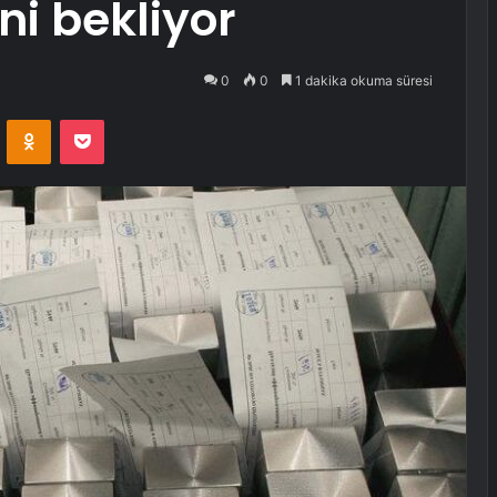
i bekliyor
0
0
1 dakika okuma süresi
VKontakte
Odnoklassniki
Pocket