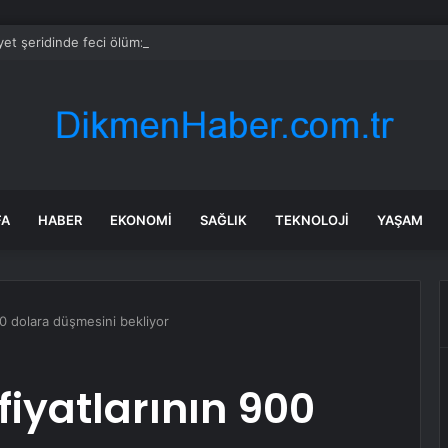
et şeridinde feci ölüm: Servis şoförüne midibüs çarptı
FA
HABER
EKONOMI
SAĞLIK
TEKNOLOJI
YAŞAM
0 dolara düşmesini bekliyor
iyatlarının 900