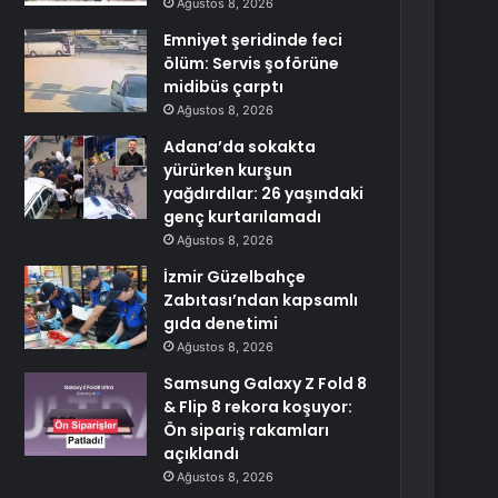
Ağustos 8, 2026
Emniyet şeridinde feci
ölüm: Servis şoförüne
midibüs çarptı
Ağustos 8, 2026
Adana’da sokakta
yürürken kurşun
yağdırdılar: 26 yaşındaki
genç kurtarılamadı
Ağustos 8, 2026
İzmir Güzelbahçe
Zabıtası’ndan kapsamlı
gıda denetimi
Ağustos 8, 2026
Samsung Galaxy Z Fold 8
& Flip 8 rekora koşuyor:
Ön sipariş rakamları
açıklandı
Ağustos 8, 2026