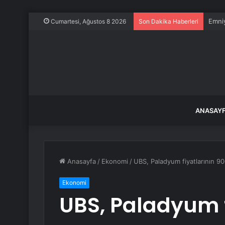
Emniy
Cumartesi, Ağustos 8 2026
Son Dakika Haberleri
ANASAY
Anasayfa
/
Ekonomi
/
UBS, Paladyum fiyatlarının 90
Ekonomi
UBS, Paladyum f