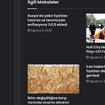
İlgili Makaleler
Rusya’da yakıt fiyatları
haziran ve temmuzda
enflasyona %0,5 ekledi
Ağustos 6, 2026
Hull City i
Play-Off F
Ağustos 6, 
İran haberl
fiyatları dü
geriledi
Ağustos 5, 
İklim değişikliğine karşı
tarımda onarım dönemi